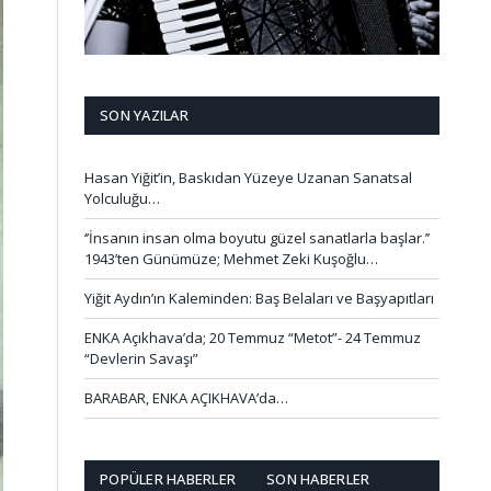
SON YAZILAR
Hasan Yiğit’in, Baskıdan Yüzeye Uzanan Sanatsal
Yolculuğu…
‘’İnsanın insan olma boyutu güzel sanatlarla başlar.’’
1943’ten Günümüze; Mehmet Zeki Kuşoğlu…
Yiğit Aydın’ın Kaleminden: Baş Belaları ve Başyapıtları
ENKA Açıkhava’da; 20 Temmuz “Metot”- 24 Temmuz
“Devlerin Savaşı”
BARABAR, ENKA AÇIKHAVA’da…
POPÜLER HABERLER
SON HABERLER