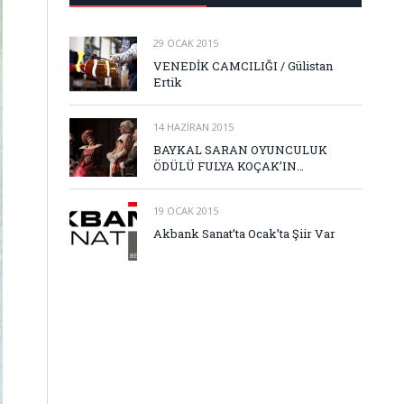
29 OCAK 2015
VENEDİK CAMCILIĞI / Gülistan
Ertik
14 HAZIRAN 2015
BAYKAL SARAN OYUNCULUK
ÖDÜLÜ FULYA KOÇAK’IN…
19 OCAK 2015
Akbank Sanat’ta Ocak’ta Şiir Var