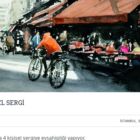
L SERGİ
İSTANBUL
,
 kişisel sergiye evsahipliği yapıyor.