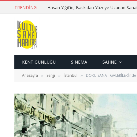
TRENDING
Hasan Yiğit’in, Baskıdan Yüzeye Uzanan Sana
KENT GÜNLÜĞÜ
SINEMA
SAHNE
Anasayfa
Sergi
İstanbul
DOKU SANAT GALERİLERİ’nde 4
»
»
»