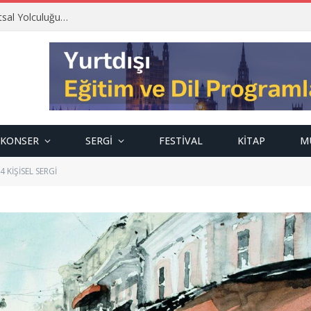
tsal Yolculuğu…
KONSER
SERGI
FESTIVAL
KITAP
M
 KİŞİSEL SERGİ