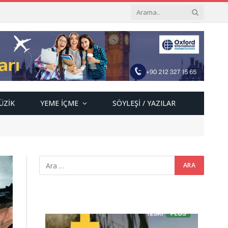
ÜZIK
YEME İÇME
SÖYLEŞI / YAZILAR
Video
oynatıcı