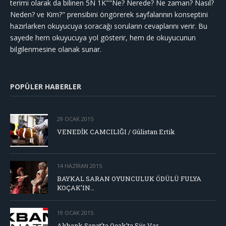
terimi olarak da bilinen 5N 1K""Ne? Nerede? Ne zaman? Nasıl?
Neden? ve Kim?" prensibini öngörerek sayfalarının konseptini
hazırlarken okuyucuya soracağı soruların cevaplarını verir. Bu
sayede hem okuyucuya yol gösterir, hem de okuyucunun
bilgilenmesine olanak sunar.
POPÜLER HABERLER
29 OCAK 2015
VENEDİK CAMCILIĞI / Gülistan Ertik
14 HAZIRAN 2015
BAYKAL SARAN OYUNCULUK ÖDÜLÜ FULYA
KOÇAK’IN…
19 OCAK 2015
Akbank Sanat’ta Ocak’ta Şiir Var