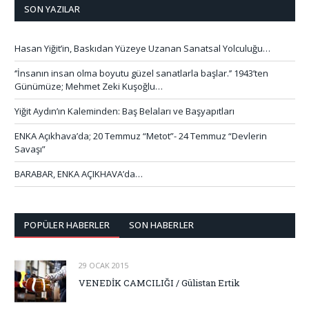
SON YAZILAR
Hasan Yiğit’in, Baskıdan Yüzeye Uzanan Sanatsal Yolculuğu…
‘’İnsanın insan olma boyutu güzel sanatlarla başlar.’’ 1943’ten
Günümüze; Mehmet Zeki Kuşoğlu…
Yiğit Aydın’ın Kaleminden: Baş Belaları ve Başyapıtları
ENKA Açıkhava’da; 20 Temmuz “Metot”- 24 Temmuz “Devlerin
Savaşı”
BARABAR, ENKA AÇIKHAVA’da…
POPÜLER HABERLER
SON HABERLER
29 OCAK 2015
VENEDİK CAMCILIĞI / Gülistan Ertik