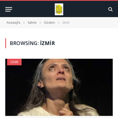
Anasayfa
Sahne
Gösteri
İzmir
»
»
»
BROWSING:
İZMIR
İZMIR