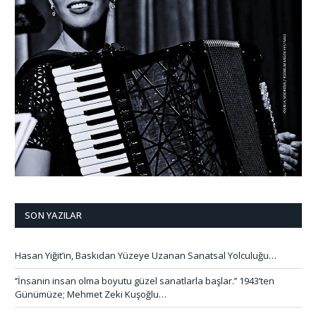
SON YAZILAR
Hasan Yiğit’in, Baskıdan Yüzeye Uzanan Sanatsal Yolculuğu…
‘’İnsanın insan olma boyutu güzel sanatlarla başlar.’’ 1943’ten
Günümüze; Mehmet Zeki Kuşoğlu…