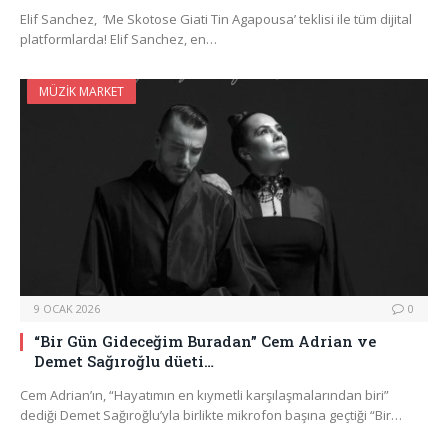
Elif Sanchez, ‘Me Skotose Giati Tin Agapousa’ teklisi ile tüm dijital
platformlarda! Elif Sanchez, en…
MÜZIK MARKET
9 OCAK 2026
0
“Bir Gün Gideceğim Buradan” Cem Adrian ve
Demet Sağıroğlu düeti…
Cem Adrian’ın, “Hayatımın en kıymetli karşılaşmalarından biri”
dediği Demet Sağıroğlu’yla birlikte mikrofon başına geçtiği “Bir…