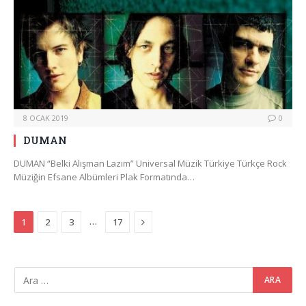
8 OCAK 2019
0
DUMAN
DUMAN “Belki Alışman Lazım” Universal Müzik Türkiye Türkçe Rock
Müziğin Efsane Albümleri Plak Formatında…
Next
…
1
2
3
17