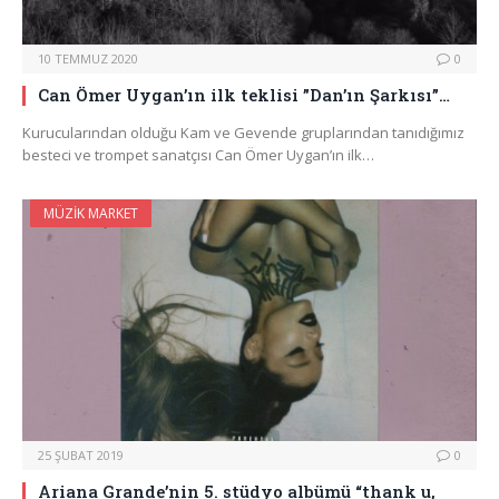
10 TEMMUZ 2020
0
Can Ömer Uygan’ın ilk teklisi ”Dan’ın Şarkısı”…
Kurucularından olduğu Kam ve Gevende gruplarından tanıdığımız
besteci ve trompet sanatçısı Can Ömer Uygan’ın ilk…
MÜZIK MARKET
25 ŞUBAT 2019
0
Ariana Grande’nin 5. stüdyo albümü “thank u,