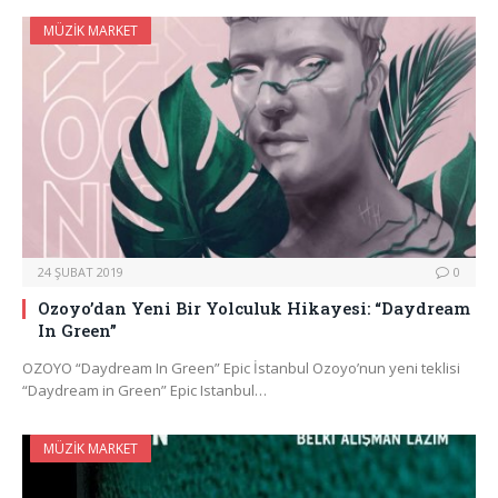
MÜZIK MARKET
24 ŞUBAT 2019
0
Ozoyo’dan Yeni Bir Yolculuk Hikayesi: “Daydream
In Green”
OZOYO “Daydream In Green” Epic İstanbul Ozoyo’nun yeni teklisi
“Daydream in Green” Epic Istanbul…
MÜZIK MARKET