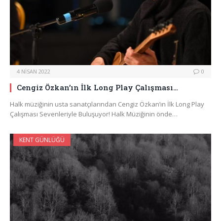
4 NISAN 2022
0
Cengiz Özkan’ın İlk Long Play Çalışması…
Halk müziğinin usta sanatçılarından Cengiz Özkan’ın İlk Long Play
Çalışması Sevenleriyle Buluşuyor! Halk Müziğinin önde…
KENT GÜNLÜĞÜ