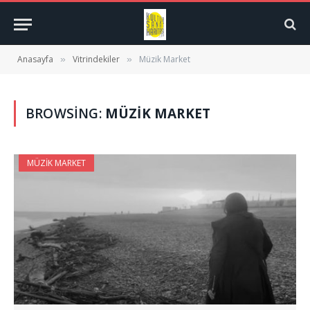
Anasayfa
Vitrindekiler
Müzik Market
»
»
BROWSING:
MÜZIK MARKET
MÜZIK MARKET