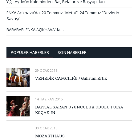
Yiğit Aydın’ın Kaleminden: Baş Belaları ve Başyapıtları
ENKA Açıkhava’da; 20 Temmuz “Metot”- 24 Temmuz “Devlerin
Savaşı”
BARABAR, ENKA AÇIKHAVA’da…
POPÜLER HABERLER
SON HABERLER
29 OCAK 2015
VENEDİK CAMCILIĞI / Gülistan Ertik
14 HAZIRAN 2015
BAYKAL SARAN OYUNCULUK ÖDÜLÜ FULYA
KOÇAK’IN…
30 OCAK 2015
MOZARTHAUS