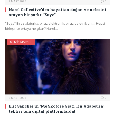
2 MART 2026
0
Narel Collective’den hayattan doğan ve nefesini
arayan bir şarkı: “Suya”
“Suya” Biraz alaturka, biraz elektronik, biraz da etnik tını… Hepsi
birleşince ortaya ne çıkar? Narel…
MÜZIK MARKET
2 MART 2026
0
Elif Sanchez’in ‘Me Skotose Giati Tin Agapousa’
teklisi tüm dijital platformlarda!