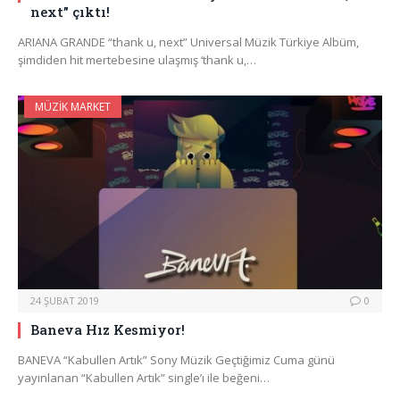
next” çıktı!
ARIANA GRANDE “thank u, next” Universal Müzik Türkiye Albüm,
şimdiden hit mertebesine ulaşmış ‘thank u,…
MÜZIK MARKET
24 ŞUBAT 2019
0
Baneva Hız Kesmiyor!
BANEVA “Kabullen Artık” Sony Müzik Geçtiğimiz Cuma günü
yayınlanan “Kabullen Artık” single’ı ile beğeni…