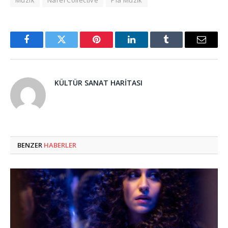
Facebook
Twitter
Pinterest
LinkedIn
Tumblr
Email
KÜLTÜR SANAT HARITASI
BENZER
HABERLER