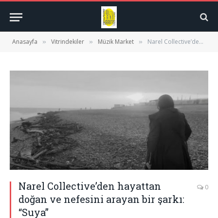
Anasayfa
Vitrindekiler
Müzik Market
Narel Collective’den hayattan doğan ve nefesini arayan bir şarkı: “Suya”
»
»
»
Narel Collective’den hayattan
0
doğan ve nefesini arayan bir şarkı:
“Suya”