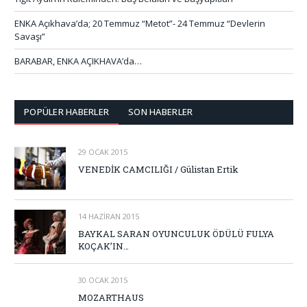
ENKA Açıkhava’da; 20 Temmuz “Metot”- 24 Temmuz “Devlerin
Savaşı”
BARABAR, ENKA AÇIKHAVA’da…
POPÜLER HABERLER
SON HABERLER
29 OCAK 2015
VENEDİK CAMCILIĞI / Gülistan Ertik
14 HAZIRAN 2015
BAYKAL SARAN OYUNCULUK ÖDÜLÜ FULYA
KOÇAK’IN…
30 OCAK 2015
MOZARTHAUS