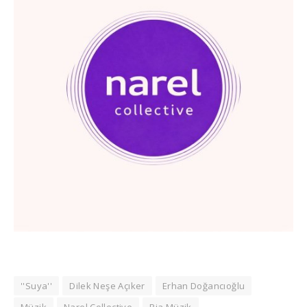
''Suya''
Dilek Neşe Açıker
Erhan Doğancıoğlu
Müzik
Narel Collective
Pia Müzik