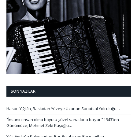
SON YAZILAR
Hasan Yiğit’in, Baskıdan Yüzeye Uzanan Sanatsal Yolculuğu…
‘’İnsanın insan olma boyutu güzel sanatlarla başlar.’’ 1943’ten
Günümüze; Mehmet Zeki Kuşoğlu…
Yiğit Aydın’ın Kaleminden: Baş Belaları ve Başyapıtları