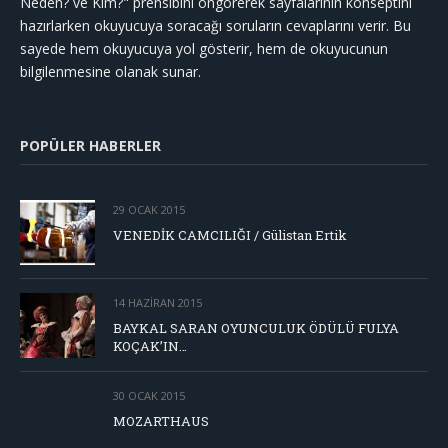
Neden? ve Kim?" prensibini öngörerek sayfalarının konseptini
hazırlarken okuyucuya soracağı soruların cevaplarını verir. Bu
sayede hem okuyucuya yol gösterir, hem de okuyucunun
bilgilenmesine olanak sunar.
POPÜLER HABERLER
29 OCAK 2015
VENEDİK CAMCILIĞI / Gülistan Ertik
14 HAZIRAN 2015
BAYKAL SARAN OYUNCULUK ÖDÜLÜ FULYA
KOÇAK’IN…
30 OCAK 2015
MOZARTHAUS