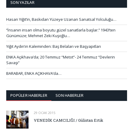
SON YAZILAR
Hasan Yiğit’in, Baskıdan Yüzeye Uzanan Sanatsal Yolculuğu…
‘’İnsanın insan olma boyutu güzel sanatlarla başlar.’’ 1943’ten
Günümüze; Mehmet Zeki Kuşoğlu…
Yiğit Aydın’ın Kaleminden: Baş Belaları ve Başyapıtları
ENKA Açıkhava’da; 20 Temmuz “Metot”- 24 Temmuz “Devlerin
Savaşı”
BARABAR, ENKA AÇIKHAVA’da…
POPÜLER HABERLER
SON HABERLER
29 OCAK 2015
VENEDİK CAMCILIĞI / Gülistan Ertik