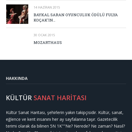
14 HAZIRAN 2015
BAYKAL SARAN OYUNCULUK ÖDÜLÜ FULYA
KOÇAK’IN…
30 OCAK 2015
MOZARTHAUS
HAKKINDA
KÜLTÜR
SANAT HARİTASI
Kültür Sanat Haritası, şehirlerin yakın takipçisidir. Kültür, sanat,
eğlence ve kent insanını her ay sayfalarına taşır. Gazetecilik
terimi olarak da bilinen 5N 1K""Ne? Nerede? Ne zaman? Nasıl?