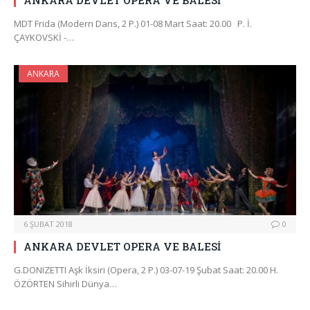
ANKARA DEVLET OPERA VE BALESİ
MDT Frida (Modern Dans, 2 P.) 01-08 Mart Saat: 20.00 P. İ.
ÇAYKOVSKİ -…
ANKARA
6 ŞUBAT 2018
0
ANKARA DEVLET OPERA VE BALESİ
G.DONIZETTI Aşk İksiri (Opera, 2 P.) 03-07-19 Şubat Saat: 20.00 H.
ÖZÖRTEN Sihirli Dünya…