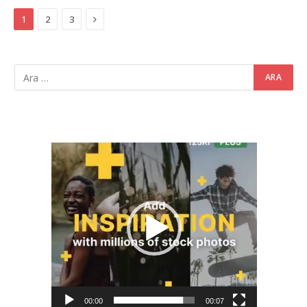
Next
1
2
3
Video
oynatıcı
00:00
00:07