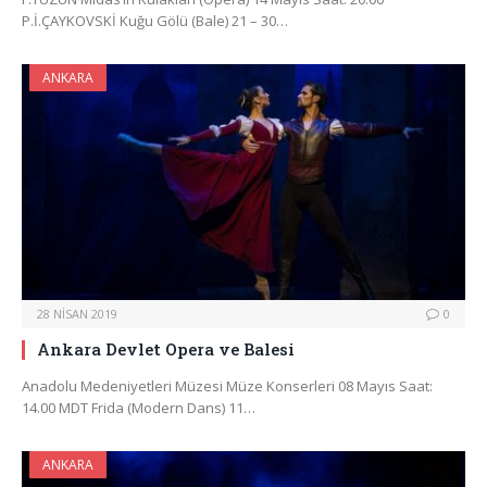
P.İ.ÇAYKOVSKİ Kuğu Gölü (Bale) 21 – 30…
ANKARA
28 NISAN 2019
0
Ankara Devlet Opera ve Balesi
Anadolu Medeniyetleri Müzesi Müze Konserleri 08 Mayıs Saat:
14.00 MDT Frida (Modern Dans) 11…
ANKARA