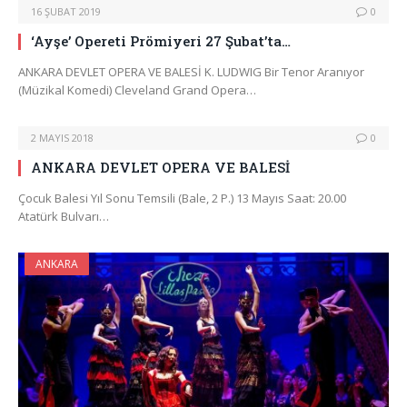
16 ŞUBAT 2019
0
‘Ayşe’ Opereti Prömiyeri 27 Şubat’ta…
ANKARA DEVLET OPERA VE BALESİ K. LUDWIG Bir Tenor Aranıyor
(Müzikal Komedi) Cleveland Grand Opera…
2 MAYIS 2018
0
ANKARA DEVLET OPERA VE BALESİ
Çocuk Balesi Yıl Sonu Temsili (Bale, 2 P.) 13 Mayıs Saat: 20.00
Atatürk Bulvarı…
ANKARA