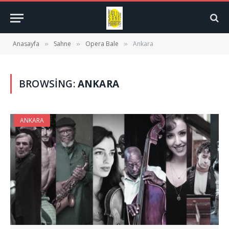
Anasayfa
Sahne
Opera Bale
Ankara
»
»
»
BROWSING:
ANKARA
ANKARA