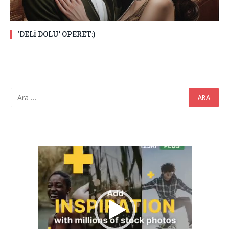
‘DELİ DOLU’ OPERET:)
Video
oynatıcı