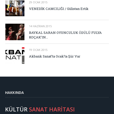
29 OCAK 2015
VENEDİK CAMCILIĞI / Gülistan Ertik
14 HAZIRAN 2015
BAYKAL SARAN OYUNCULUK ÖDÜLÜ FULYA
KOÇAK’IN…
19 OCAK 2015
Akbank Sanat’ta Ocak’ta Şiir Var
HAKKINDA
KÜLTÜR
SANAT HARİTASI