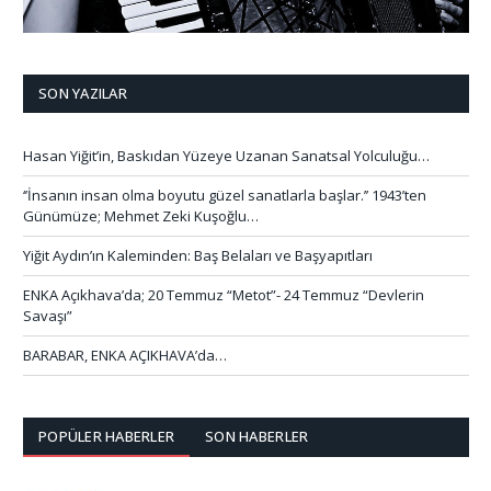
SON YAZILAR
Hasan Yiğit’in, Baskıdan Yüzeye Uzanan Sanatsal Yolculuğu…
‘’İnsanın insan olma boyutu güzel sanatlarla başlar.’’ 1943’ten
Günümüze; Mehmet Zeki Kuşoğlu…
Yiğit Aydın’ın Kaleminden: Baş Belaları ve Başyapıtları
ENKA Açıkhava’da; 20 Temmuz “Metot”- 24 Temmuz “Devlerin
Savaşı”
BARABAR, ENKA AÇIKHAVA’da…
POPÜLER HABERLER
SON HABERLER