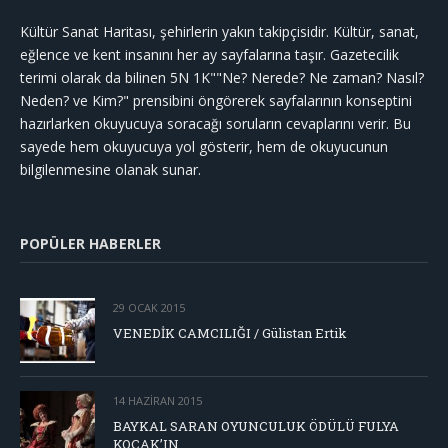
Kültür Sanat Haritası, şehirlerin yakın takipçisidir. Kültür, sanat,
eğlence ve kent insanını her ay sayfalarına taşır. Gazetecilik
terimi olarak da bilinen 5N 1K""Ne? Nerede? Ne zaman? Nasıl?
Neden? ve Kim?" prensibini öngörerek sayfalarının konseptini
hazırlarken okuyucuya soracağı soruların cevaplarını verir. Bu
sayede hem okuyucuya yol gösterir, hem de okuyucunun
bilgilenmesine olanak sunar.
POPÜLER HABERLER
29 OCAK 2015
VENEDİK CAMCILIĞI / Gülistan Ertik
14 HAZIRAN 2015
BAYKAL SARAN OYUNCULUK ÖDÜLÜ FULYA
KOÇAK’IN…