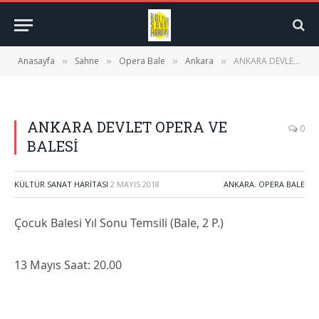
Anasayfa
Sahne
Opera Bale
Ankara
ANKARA DEVLET OPERA VE BALESİ
»
»
»
»
ANKARA DEVLET OPERA VE
0
BALESİ
KÜLTÜR SANAT HARITASI
2 MAYIS 2018
ANKARA
,
OPERA BALE
Çocuk Balesi Yıl Sonu Temsili (Bale, 2 P.)
13 Mayıs Saat: 20.00