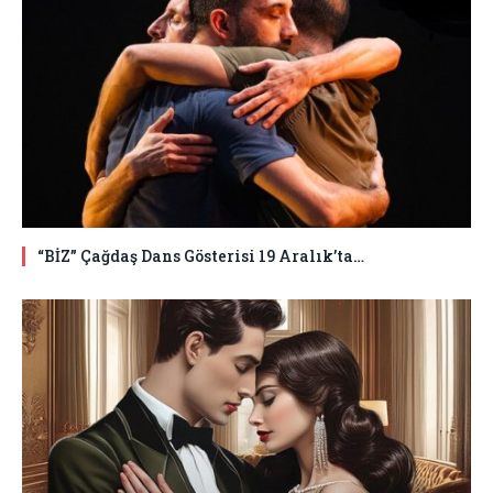
“BİZ” Çağdaş Dans Gösterisi 19 Aralık’ta…