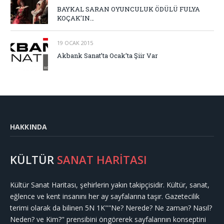
BAYKAL SARAN OYUNCULUK ÖDÜLÜ FULYA
KOÇAK’IN…
19 OCAK 2015
Akbank Sanat’ta Ocak’ta Şiir Var
HAKKINDA
KÜLTÜR
SANAT HARİTASI
Kültür Sanat Haritası, şehirlerin yakın takipçisidir. Kültür, sanat,
eğlence ve kent insanını her ay sayfalarına taşır. Gazetecilik
terimi olarak da bilinen 5N 1K""Ne? Nerede? Ne zaman? Nasıl?
Neden? ve Kim?" prensibini öngörerek sayfalarının konseptini