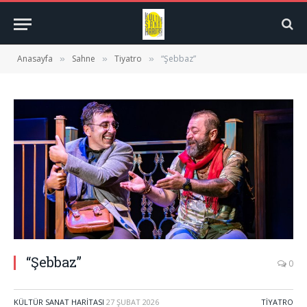
Anasayfa
Sahne
Tiyatro
“Şebbaz”
»
»
»
“Şebbaz”
0
KÜLTÜR SANAT HARITASI
27 ŞUBAT 2026
TIYATRO