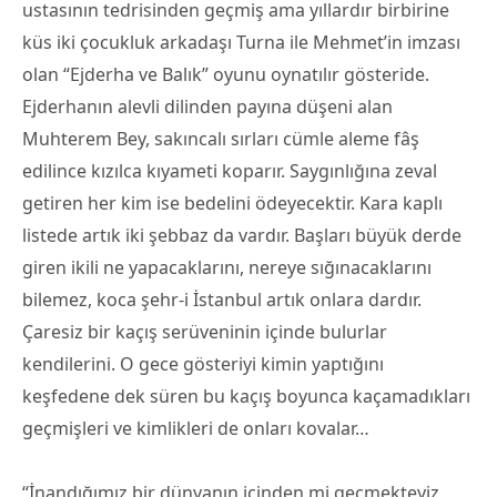
ustasının tedrisinden geçmiş ama yıllardır birbirine
küs iki çocukluk arkadaşı Turna ile Mehmet’in imzası
olan “Ejderha ve Balık” oyunu oynatılır gösteride.
Ejderhanın alevli dilinden payına düşeni alan
Muhterem Bey, sakıncalı sırları cümle aleme fâş
edilince kızılca kıyameti koparır. Saygınlığına zeval
getiren her kim ise bedelini ödeyecektir. Kara kaplı
listede artık iki şebbaz da vardır. Başları büyük derde
giren ikili ne yapacaklarını, nereye sığınacaklarını
bilemez, koca şehr-i İstanbul artık onlara dardır.
Çaresiz bir kaçış serüveninin içinde bulurlar
kendilerini. O gece gösteriyi kimin yaptığını
keşfedene dek süren bu kaçış boyunca kaçamadıkları
geçmişleri ve kimlikleri de onları kovalar…
“İnandığımız bir dünyanın içinden mi geçmekteyiz,