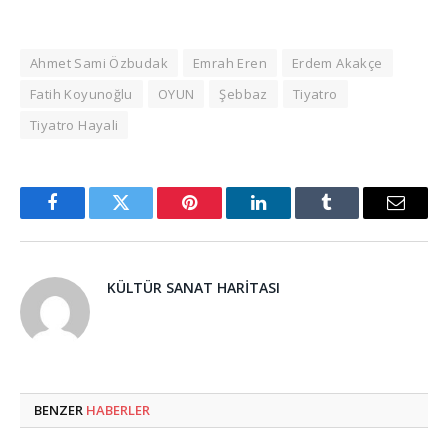
Ahmet Sami Özbudak
Emrah Eren
Erdem Akakçe
Fatih Koyunoğlu
OYUN
Şebbaz
Tiyatro
Tiyatro Hayali
Facebook
Twitter
Pinterest
LinkedIn
Tumblr
Email
KÜLTÜR SANAT HARITASI
BENZER
HABERLER