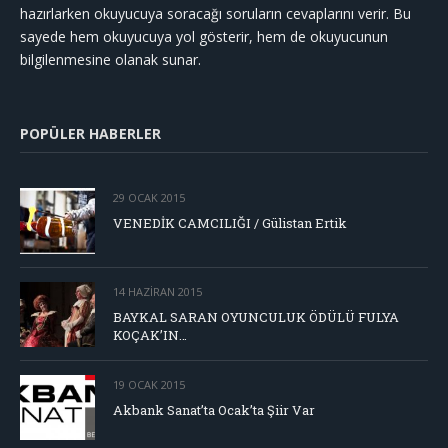
hazırlarken okuyucuya soracağı soruların cevaplarını verir. Bu
sayede hem okuyucuya yol gösterir, hem de okuyucunun
bilgilenmesine olanak sunar.
POPÜLER HABERLER
29 OCAK 2015
VENEDİK CAMCILIĞI / Gülistan Ertik
14 HAZIRAN 2015
BAYKAL SARAN OYUNCULUK ÖDÜLÜ FULYA
KOÇAK’IN…
19 OCAK 2015
Akbank Sanat’ta Ocak’ta Şiir Var