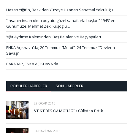
Hasan Yiğit’in, Baskıdan Yüzeye Uzanan Sanatsal Yolculuğu…
‘’İnsanın insan olma boyutu güzel sanatlarla başlar.’’ 1943’ten
Günümüze; Mehmet Zeki Kuşoğlu…
Yiğit Aydın’ın Kaleminden: Baş Belaları ve Başyapıtları
ENKA Açıkhava’da; 20 Temmuz “Metot”- 24 Temmuz “Devlerin
Savaşı”
BARABAR, ENKA AÇIKHAVA’da…
POPÜLER HABERLER
SON HABERLER
29 OCAK 2015
VENEDİK CAMCILIĞI / Gülistan Ertik
14 HAZIRAN 2015