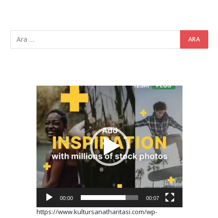
Video
oynatıcı
00:00
00:07
https://www.kultursanatharitasi.com/wp-