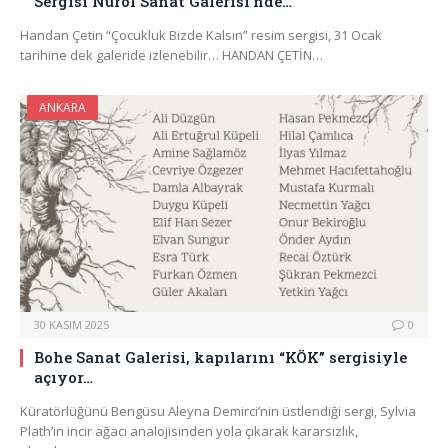
Sergisi Nurol Sanat Galerisi’nde…
Handan Çetin “Çocukluk Bizde Kalsın” resim sergisi, 31 Ocak
tarihine dek galeride izlenebilir… HANDAN ÇETİN…
ANKARA
30 KASIM 2025
0
Bohe Sanat Galerisi, kapılarını “KÖK” sergisiyle
açıyor…
Küratörlüğünü Bengüsu Aleyna Demirci’nin üstlendiği sergi, Sylvia
Plath’in incir ağacı analojisinden yola çıkarak kararsızlık,