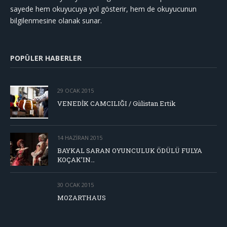
sayede hem okuyucuya yol gösterir, hem de okuyucunun
bilgilenmesine olanak sunar.
POPÜLER HABERLER
29 OCAK 2015
VENEDİK CAMCILIĞI / Gülistan Ertik
14 HAZIRAN 2015
BAYKAL SARAN OYUNCULUK ÖDÜLÜ FULYA
KOÇAK’IN…
30 OCAK 2015
MOZARTHAUS