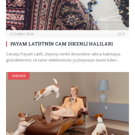
27 ŞUBAT 2026
0
PAYAM LATİFİ’NİN CAM DİKENLİ HALILARI
Sanatçı Payam Latifi, zleyiciyi renkli desenlerin altına bakmaya,
gizlediklerimiz ve tamir ettiklerimizle yüzleşmeye davet eden…
ANKARA