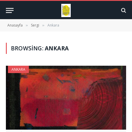
Anasayfa
Sergi
Ankara
»
»
BROWSING:
ANKARA
ANKARA