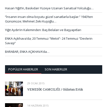
Hasan Yiğit’in, Baskıdan Yüzeye Uzanan Sanatsal Yolculuğu…
‘’İnsanın insan olma boyutu güzel sanatlarla başlar.’’ 1943’ten
Günümüze; Mehmet Zeki Kuşoğlu…
Yiğit Aydın’ın Kaleminden: Baş Belaları ve Başyapıtları
ENKA Açıkhava’da; 20 Temmuz “Metot”- 24 Temmuz “Devlerin
Savaşı”
BARABAR, ENKA AÇIKHAVA’da…
POPÜLER HABERLER
SON HABERLER
29 OCAK 2015
VENEDİK CAMCILIĞI / Gülistan Ertik
14 HAZIRAN 2015