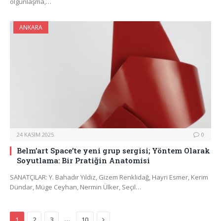
olgunlaşma,…
ANKARA
24 KASIM 2025
0
Belm’art Space’te yeni grup sergisi; Yöntem Olarak
Soyutlama: Bir Pratiğin Anatomisi
SANATÇILAR: Y. Bahadır Yıldız, Gizem Renklidağ, Hayri Esmer, Kerim
Dündar, Müge Ceyhan, Nermin Ülker, Seçil…
Next
…
1
2
3
10