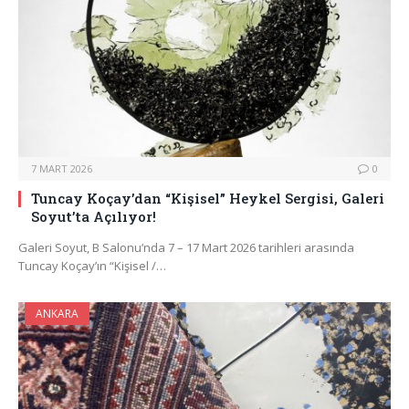
7 MART 2026
0
Tuncay Koçay’dan “Kişisel” Heykel Sergisi, Galeri
Soyut’ta Açılıyor!
Galeri Soyut, B Salonu’nda 7 – 17 Mart 2026 tarihleri arasında
Tuncay Koçay’ın “Kişisel /…
ANKARA