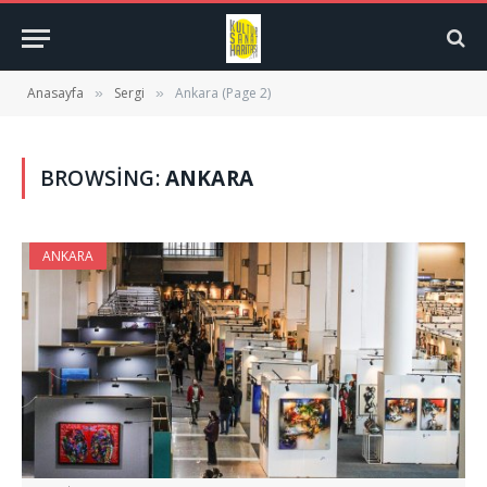
Anasayfa
Sergi
Ankara (Page 2)
»
»
BROWSING:
ANKARA
ANKARA