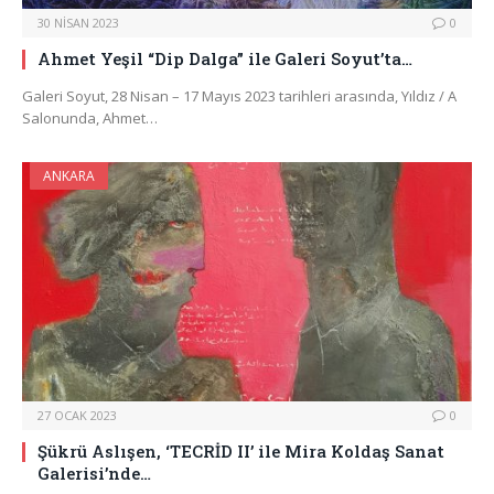
30 NISAN 2023
0
Ahmet Yeşil “Dip Dalga” ile Galeri Soyut’ta…
Galeri Soyut, 28 Nisan – 17 Mayıs 2023 tarihleri arasında, Yıldız / A
Salonunda, Ahmet…
ANKARA
27 OCAK 2023
0
Şükrü Aslışen, ‘TECRİD II’ ile Mira Koldaş Sanat
Galerisi’nde…