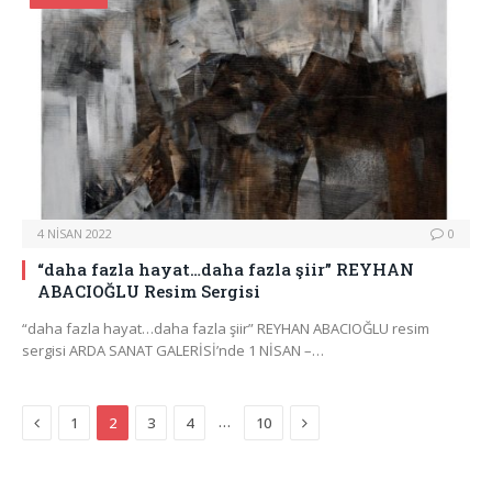
4 NISAN 2022
0
“daha fazla hayat…daha fazla şiir” REYHAN
ABACIOĞLU Resim Sergisi
“daha fazla hayat…daha fazla şiir” REYHAN ABACIOĞLU resim
sergisi ARDA SANAT GALERİSİ’nde 1 NİSAN –…
Previous
Next
…
1
2
3
4
10