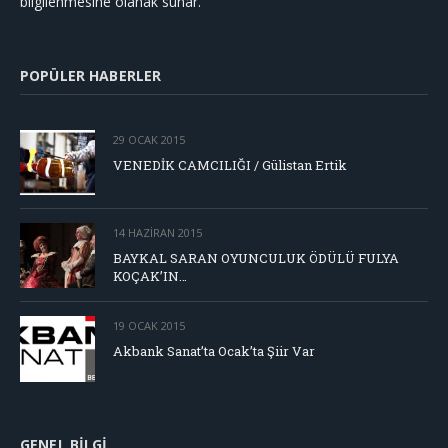
bilgilenmesine olanak sunar.
POPÜLER HABERLER
29 OCAK 2015
VENEDİK CAMCILIĞI / Gülistan Ertik
14 HAZIRAN 2015
BAYKAL SARAN OYUNCULUK ÖDÜLÜ FULYA
KOÇAK’IN…
19 OCAK 2015
Akbank Sanat’ta Ocak’ta Şiir Var
GENEL BILGI