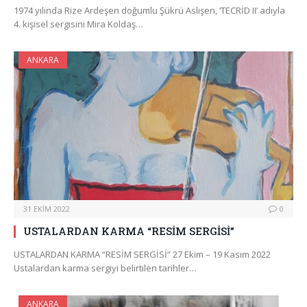
1974 yılında Rize Ardeşen doğumlu Şükrü Aslışen, ‘TECRİD II’ adıyla
4. kişisel sergisini Mira Koldaş…
ANKARA
31 EKIM 2022
0
USTALARDAN KARMA “RESİM SERGİSİ”
USTALARDAN KARMA “RESİM SERGİSİ” 27 Ekim – 19 Kasım 2022
Ustalardan karma sergiyi belirtilen tarihler…
ANKARA