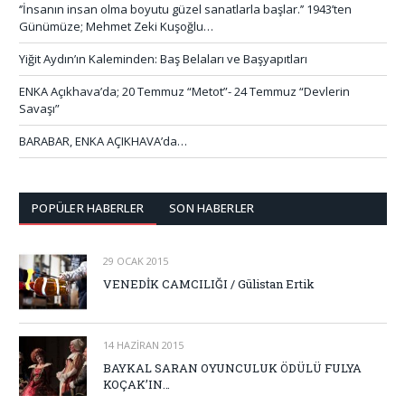
‘’İnsanın insan olma boyutu güzel sanatlarla başlar.’’ 1943’ten
Günümüze; Mehmet Zeki Kuşoğlu…
Yiğit Aydın’ın Kaleminden: Baş Belaları ve Başyapıtları
ENKA Açıkhava’da; 20 Temmuz “Metot”- 24 Temmuz “Devlerin
Savaşı”
BARABAR, ENKA AÇIKHAVA’da…
POPÜLER HABERLER
SON HABERLER
29 OCAK 2015
VENEDİK CAMCILIĞI / Gülistan Ertik
14 HAZIRAN 2015
BAYKAL SARAN OYUNCULUK ÖDÜLÜ FULYA
KOÇAK’IN…