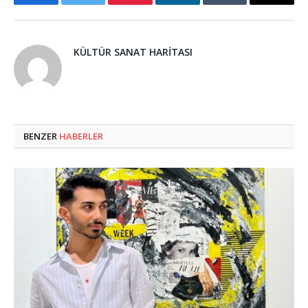
Facebook
Twitter
Pinterest
LinkedIn
Tumblr
Email
KÜLTÜR SANAT HARITASI
BENZER
HABERLER