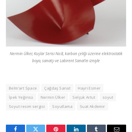
Nermin Ülker, Kuşlar Serisi No:8, karbon çeliği üzerine elektrostatik
boya, sanatçı ve Labirent Sanat’ın izniyle
Belm’art Space
Çağdaş Sanat
Hayri Esmer
İpek Yeğinsü
Nermin Ülker
Selçuk Artut
soyut
Soyut resim sergisi
Soyutlama
Suat Akdemir