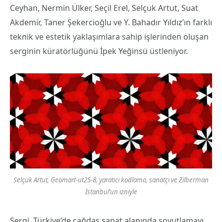
Ceyhan, Nermin Ülker, Seçil Erel, Selçuk Artut, Suat
Akdemir, Taner Şekercioğlu ve Y. Bahadır Yıldız’ın farklı
teknik ve estetik yaklaşımlara sahip işlerinden oluşan
serginin küratörlüğünü İpek Yeğinsü üstleniyor.
Selçuk Artut, Geomart-ut25-8, yaratıcı kodlama, sanatçı ve Zilberman
İstanbul’un izniyle
Sergi, Türkiye’de çağdaş sanat alanında soyutlamayı