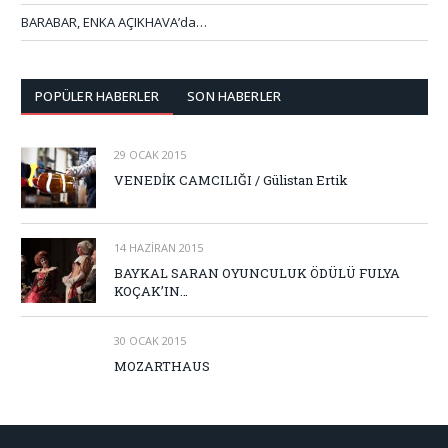
BARABAR, ENKA AÇIKHAVA’da…
POPÜLER HABERLER
SON HABERLER
29 OCAK 2015
VENEDİK CAMCILIĞI / Gülistan Ertik
14 HAZIRAN 2015
BAYKAL SARAN OYUNCULUK ÖDÜLÜ FULYA
KOÇAK’IN…
30 OCAK 2015
MOZARTHAUS