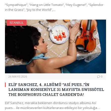
“Sympathique”, “Hang on Little Tomato”, “Hey Eugene!”, “Splendor
in the Grass”, “Joy to the World”,…
İSTANBUL
26 MAYIS 2026
0
ELİF SANCHEZ, 4. ALBÜMÜ “ASÍ PUES…”İN
LANSMAN KONSERİYLE 31 MAYIS’TA SWISSÔTEL
THE BOSPHORUS CHALET GARDEN’DA!
Elif Sanchez, merakla beklenen dördüncü stüdyo albümü Así
pues… ile müzikseverleri kültürlerarası etkileyici bir yolculuğa…