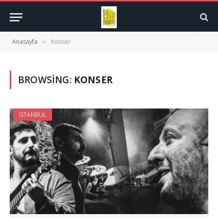
Anasayfa
Konser
»
BROWSING:
KONSER
İSTANBUL