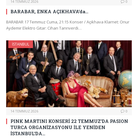
14 TEMMUZ 2026
0
BARABAR, ENKA AÇIKHAVA’da…
BARABAR 17 Temmuz Cuma, 21:15 Konser / Açıkhava Klarnet: Onur
Aydemir Elektro Gitar: Cihan Tanrıverdi…
İSTANBUL
14 TEMMUZ 2026
0
PINK MARTINI KONSERİ 22 TEMMUZ’DA PASION
TURCA ORGANİZASYONU İLE YENİDEN
İSTANBUL’DA…