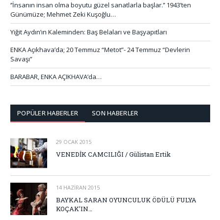
‘’İnsanın insan olma boyutu güzel sanatlarla başlar.’’ 1943’ten
Günümüze; Mehmet Zeki Kuşoğlu…
Yiğit Aydın’ın Kaleminden: Baş Belaları ve Başyapıtları
ENKA Açıkhava’da; 20 Temmuz “Metot”- 24 Temmuz “Devlerin
Savaşı”
BARABAR, ENKA AÇIKHAVA’da…
POPÜLER HABERLER
SON HABERLER
29 OCAK 2015
VENEDİK CAMCILIĞI / Gülistan Ertik
14 HAZIRAN 2015
BAYKAL SARAN OYUNCULUK ÖDÜLÜ FULYA
KOÇAK’IN…