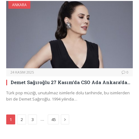
ANKARA
24 KASIM 2025
0
Demet Sağıroğlu 27 Kasım’da CSO Ada Ankara’da…
Türk pop müziği, unutulmaz isimlerle dolu tarihinde, bu isimlerden
biri de Demet Sağıroğlu. 1994 yılında…
Next
…
1
2
3
45