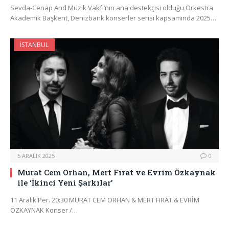
Sevda-Cenap And Müzik Vakfı’nın ana destekçisi olduğu Orkestra
Akademik Başkent, Denizbank konserler serisi kapsamında 2025…
İSTANBUL
5 ARALIK 2025
0
Murat Cem Orhan, Mert Fırat ve Evrim Özkaynak
ile ‘İkinci Yeni Şarkılar’
11 Aralık Per. 20:30 MURAT CEM ORHAN & MERT FIRAT & EVRİM
ÖZKAYNAK Konser /…