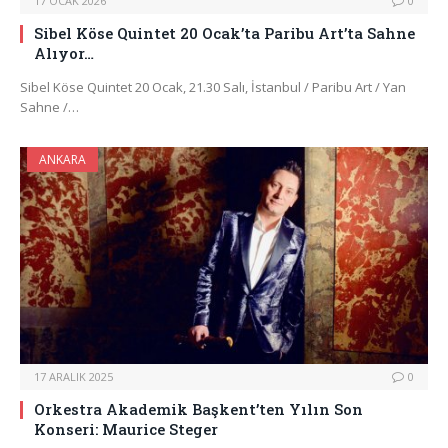
17 OCAK 2026
0
Sibel Köse Quintet 20 Ocak’ta Paribu Art’ta Sahne
Alıyor…
Sibel Köse Quintet 20 Ocak, 21.30 Salı, İstanbul / Paribu Art / Yan
Sahne /…
ANKARA
17 ARALIK 2025
0
Orkestra Akademik Başkent’ten Yılın Son
Konseri: Maurice Steger