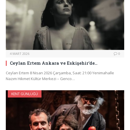
4 MART 2026
0
Ceylan Ertem Ankara ve Eskişehir’de…
Ceylan Ertem 8 Nisan 2026 Çarşamba, Saat: 21:00 Yenimahalle
Nazım Hikmet Kültür Merkezi – Genco…
KENT GÜNLÜĞÜ