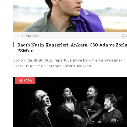
11 KASIM 2025
Ragıb Narin Konserleri; Ankara, CSO Ada ve Zorl
PSM’de…
Son 5 yılda oluşturduğu repertuvarını ve birikimlerini paylaşmak
üzere, 19 Kasım’da CSO Ada Ankara Bankkart…
ANKARA