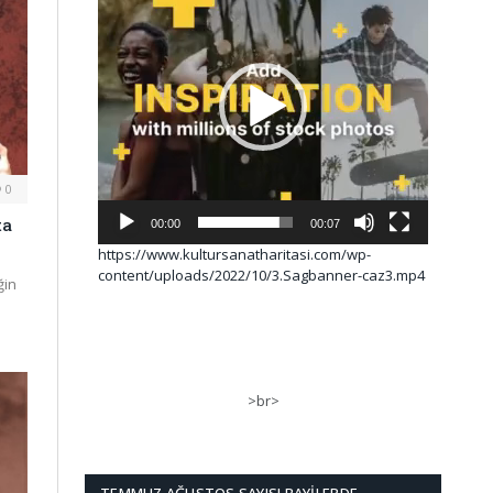
0
ta
00:00
00:07
https://www.kultursanatharitasi.com/wp-
content/uploads/2022/10/3.Sagbanner-caz3.mp4
ğin
>br>