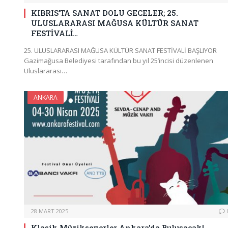
KIBRIS’TA SANAT DOLU GECELER; 25.
ULUSLARARASI MAĞUSA KÜLTÜR SANAT
FESTİVALİ…
25. ULUSLARARASI MAĞUSA KÜLTÜR SANAT FESTİVALİ BAŞLIYOR
Gazimağusa Belediyesi tarafından bu yıl 25’incisi düzenlenen
Uluslararası…
ANKARA
28 MART 2025
Klasik Müzikseverler Ankara’da Buluşacak!