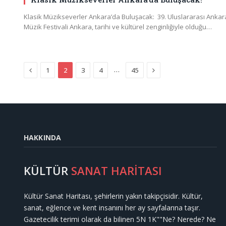
Klasik Müzikseverler Ankara’da Buluşacak: 39. Uluslararası Ankar
Müzik Festivali Ankara, tarihi ve kültürel zenginliğiyle olduğu…
Previous
Next
…
1
2
3
4
45
HAKKINDA
KÜLTÜR
SANAT HARİTASI
Kültür Sanat Haritası, şehirlerin yakın takipçisidir. Kültür,
sanat, eğlence ve kent insanını her ay sayfalarına taşır.
Gazetecilik terimi olarak da bilinen 5N 1K""Ne? Nerede? Ne