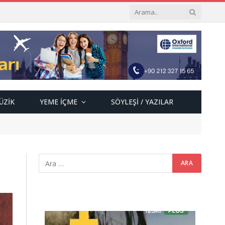
ÜZIK
YEME İÇME
SÖYLEŞI / YAZILAR
Video
oynatıcı