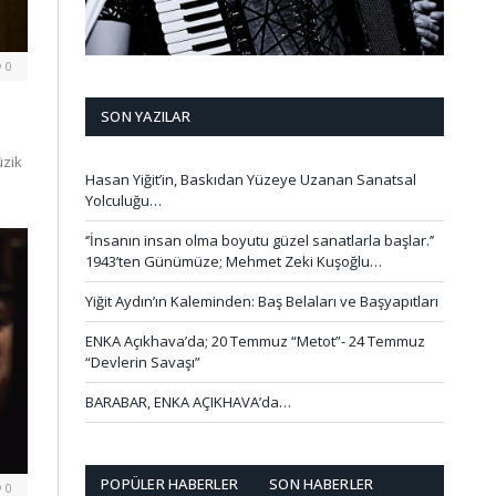
0
SON YAZILAR
zik
Hasan Yiğit’in, Baskıdan Yüzeye Uzanan Sanatsal
Yolculuğu…
‘’İnsanın insan olma boyutu güzel sanatlarla başlar.’’
1943’ten Günümüze; Mehmet Zeki Kuşoğlu…
Yiğit Aydın’ın Kaleminden: Baş Belaları ve Başyapıtları
ENKA Açıkhava’da; 20 Temmuz “Metot”- 24 Temmuz
“Devlerin Savaşı”
BARABAR, ENKA AÇIKHAVA’da…
POPÜLER HABERLER
SON HABERLER
0