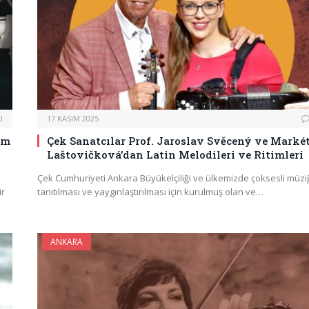
0
17 KASIM 2025
ım
Çek Sanatcılar Prof. Jaroslav Svěcený ve Marké
Laštovičková’dan Latin Melodileri ve Ritimleri
Çek Cumhuriyeti Ankara Büyükelçiliği ve ülkemizde çoksesli müzi
ir
tanıtılması ve yaygınlaştırılması için kurulmuş olan ve…
ANKARA