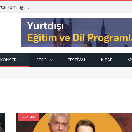
tsal Yolculuğu…
KONSER
SERGI
FESTIVAL
KITAP
M
ANKARA