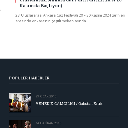
Kasım’da Başlıyor:)
a
28. Uluslararası Ankara Caz Festivali 20 – 30 Kasım 2024 tarihleri
arasında Ankara’nın çeşitli mekanlarında…
POPÜLER HABERLER
29 OCAK 2015
VENEDİK CAMCILIĞI / Gülistan Ertik
14 HAZIRAN 2015