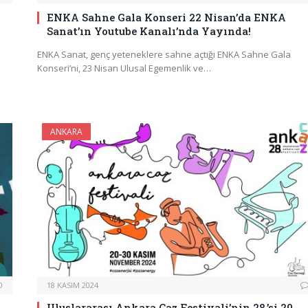
ENKA Sahne Gala Konseri 22 Nisan’da ENKA
Sanat’ın Youtube Kanalı’nda Yayında!
ENKA Sanat, genç yeteneklere sahne açtığı ENKA Sahne Gala
Konseri’ni, 23 Nisan Ulusal Egemenlik ve…
ANKARA
0
18 KASIM 2024
Uluslararası Ankara Caz Festivali’nin 28.’si 20