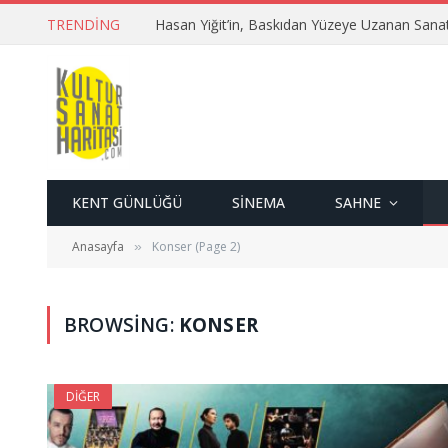
TRENDING
Hasan Yiğit’in, Baskıdan Yüzeye Uzanan Sana
KENT GÜNLÜĞÜ
SINEMA
SAHNE
Anasayfa
Konser (Page 2)
»
BROWSING:
KONSER
DIĞER