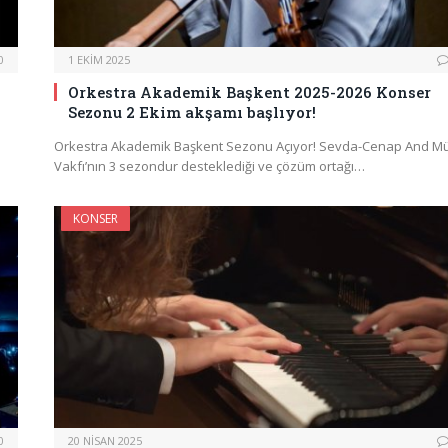
0
1 EKIM 2025
Orkestra Akademik Başkent 2025-2026 Konser
Sezonu 2 Ekim akşamı başlıyor!
Orkestra Akademik Başkent Sezonu Açıyor! Sevda-Cenap And Mü
Vakfı’nın 3 sezondur desteklediği ve çözüm ortağı…
KONSER
0
20 NISAN 2025