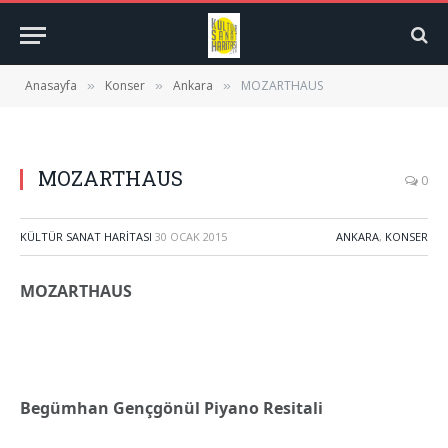
Anasayfa
Konser
Ankara
MOZARTHAUS
»
»
»
MOZARTHAUS
0
KÜLTÜR SANAT HARITASI
30 OCAK 2015
ANKARA
,
KONSER
MOZARTHAUS
Begümhan Gençgönül Piyano Resitali