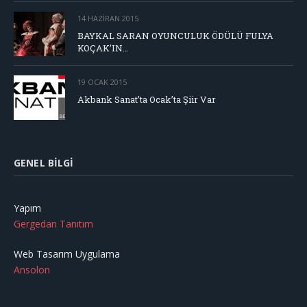
14 HAZIRAN 2015
BAYKAL SARAN OYUNCULUK ÖDÜLÜ FULYA
KOÇAK’IN…
19 OCAK 2015
Akbank Sanat’ta Ocak’ta Şiir Var
GENEL BILGI
Yapım
Gergedan Tanıtım
Web Tasarım Uygulama
Ansolon