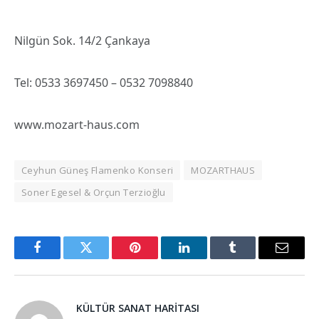
Nilgün Sok. 14/2 Çankaya
Tel: 0533 3697450 – 0532 7098840
www.mozart-haus.com
Ceyhun Güneş Flamenko Konseri
MOZARTHAUS
Soner Egesel & Orçun Terzioğlu
Facebook
Twitter
Pinterest
LinkedIn
Tumblr
Email
KÜLTÜR SANAT HARITASI