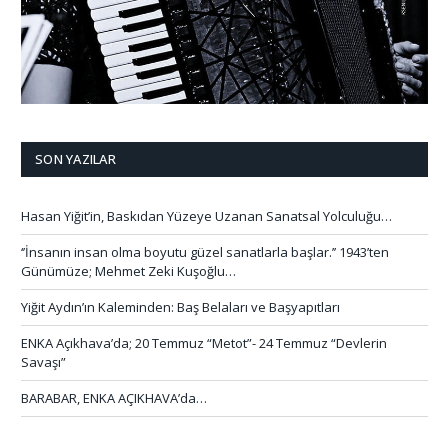
SON YAZILAR
Hasan Yiğit’in, Baskıdan Yüzeye Uzanan Sanatsal Yolculuğu…
‘’İnsanın insan olma boyutu güzel sanatlarla başlar.’’ 1943’ten
Günümüze; Mehmet Zeki Kuşoğlu…
Yiğit Aydın’ın Kaleminden: Baş Belaları ve Başyapıtları
ENKA Açıkhava’da; 20 Temmuz “Metot”- 24 Temmuz “Devlerin
Savaşı”
BARABAR, ENKA AÇIKHAVA’da…