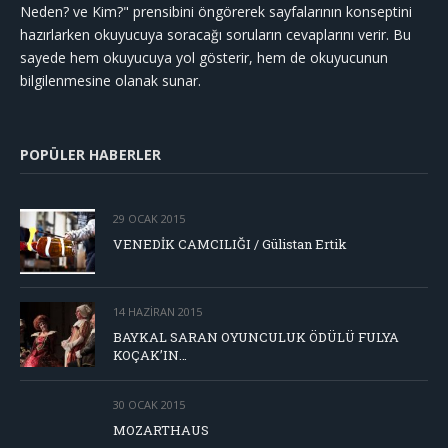
Neden? ve Kim?" prensibini öngörerek sayfalarının konseptini
hazırlarken okuyucuya soracağı soruların cevaplarını verir. Bu
sayede hem okuyucuya yol gösterir, hem de okuyucunun
bilgilenmesine olanak sunar.
POPÜLER HABERLER
29 OCAK 2015
VENEDİK CAMCILIĞI / Gülistan Ertik
14 HAZIRAN 2015
BAYKAL SARAN OYUNCULUK ÖDÜLÜ FULYA
KOÇAK’IN…
30 OCAK 2015
MOZARTHAUS