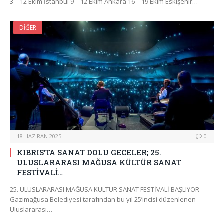
3 – 12 Ekim İstanbul 9 – 12 Ekim Ankara 16 – 19 Ekim Eskişehir…
DIĞER
18 HAZIRAN 2025
0
KIBRIS’TA SANAT DOLU GECELER; 25.
ULUSLARARASI MAĞUSA KÜLTÜR SANAT
FESTİVALİ…
25. ULUSLARARASI MAĞUSA KÜLTÜR SANAT FESTİVALİ BAŞLIYOR
Gazimağusa Belediyesi tarafından bu yıl 25’incisi düzenlenen
Uluslararası…