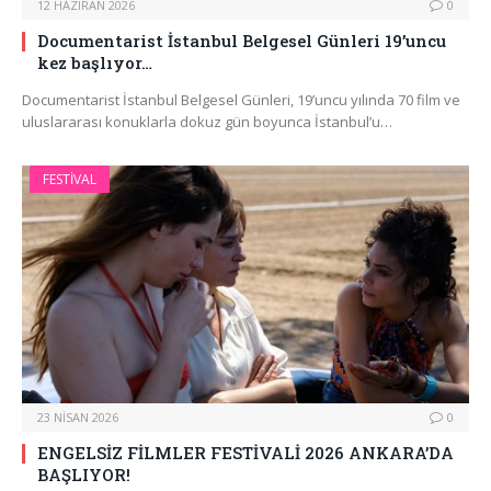
12 HAZIRAN 2026
0
Documentarist İstanbul Belgesel Günleri 19’uncu
kez başlıyor…
Documentarist İstanbul Belgesel Günleri, 19’uncu yılında 70 film ve
uluslararası konuklarla dokuz gün boyunca İstanbul’u…
FESTIVAL
23 NISAN 2026
0
ENGELSİZ FİLMLER FESTİVALİ 2026 ANKARA’DA
BAŞLIYOR!