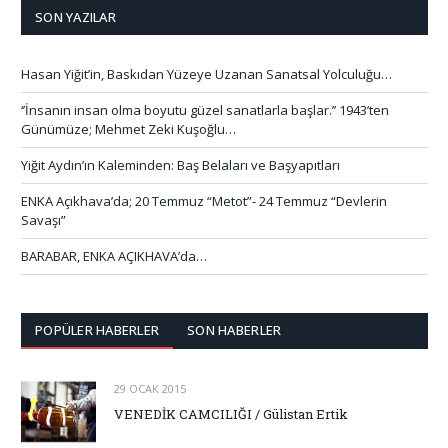
SON YAZILAR
Hasan Yiğit’in, Baskıdan Yüzeye Uzanan Sanatsal Yolculuğu…
‘’İnsanın insan olma boyutu güzel sanatlarla başlar.’’ 1943’ten
Günümüze; Mehmet Zeki Kuşoğlu…
Yiğit Aydın’ın Kaleminden: Baş Belaları ve Başyapıtları
ENKA Açıkhava’da; 20 Temmuz “Metot”- 24 Temmuz “Devlerin
Savaşı”
BARABAR, ENKA AÇIKHAVA’da…
POPÜLER HABERLER
SON HABERLER
29 OCAK 2015
VENEDİK CAMCILIĞI / Gülistan Ertik