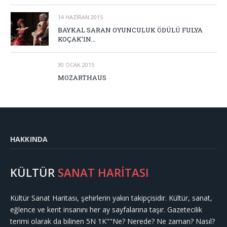
14 HAZIRAN 2015
BAYKAL SARAN OYUNCULUK ÖDÜLÜ FULYA
KOÇAK’IN…
30 OCAK 2015
MOZARTHAUS
HAKKINDA
KÜLTÜR
SANAT HARİTASI
Kültür Sanat Haritası, şehirlerin yakın takipçisidir. Kültür, sanat,
eğlence ve kent insanını her ay sayfalarına taşır. Gazetecilik
terimi olarak da bilinen 5N 1K""Ne? Nerede? Ne zaman? Nasıl?