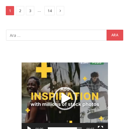
Next
…
1
2
3
14
Video
oynatıcı