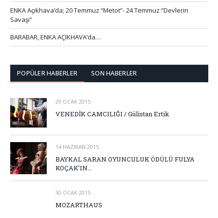
ENKA Açıkhava’da; 20 Temmuz “Metot”- 24 Temmuz “Devlerin
Savaşı”
BARABAR, ENKA AÇIKHAVA’da…
POPÜLER HABERLER
SON HABERLER
29 OCAK 2015
VENEDİK CAMCILIĞI / Gülistan Ertik
14 HAZIRAN 2015
BAYKAL SARAN OYUNCULUK ÖDÜLÜ FULYA
KOÇAK’IN…
30 OCAK 2015
MOZARTHAUS