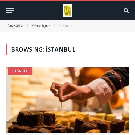
Anasayfa
Yeme İçme
İstanbul
»
»
BROWSING:
İSTANBUL
İSTANBUL