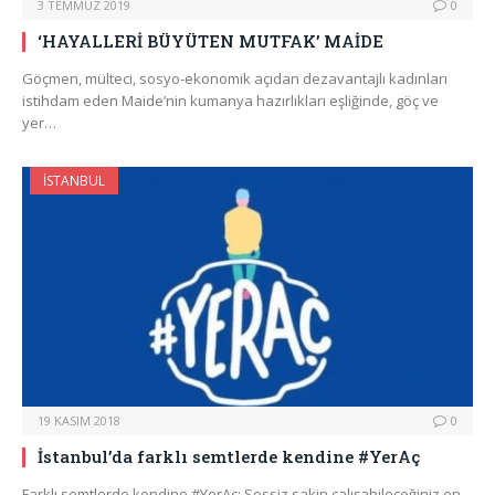
3 TEMMUZ 2019
0
‘HAYALLERİ BÜYÜTEN MUTFAK’ MAİDE
Göçmen, mülteci, sosyo-ekonomik açıdan dezavantajlı kadınları
istihdam eden Maide’nin kumanya hazırlıkları eşliğinde, göç ve
yer…
İSTANBUL
19 KASIM 2018
0
İstanbul’da farklı semtlerde kendine #YerAç
Farklı semtlerde kendine #YerAç: Sessiz sakin çalışabileceğiniz en