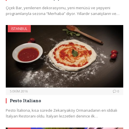
Çiçek Bar, yenilenen dekorasyonu, yeni menüsü ve yepyeni
programlarıyla sezona “Merhaba” diyor. Yıllardır sanatçıların ve…
İSTANBUL
5 EKIM 2016
0
Pesto Italiano
Pesto İtaliona, kısa sürede Zekariyaköy Ormanadanın en iddialı
İtalyan Restoranı oldu. İtalyan lezzetleri denince ilk…