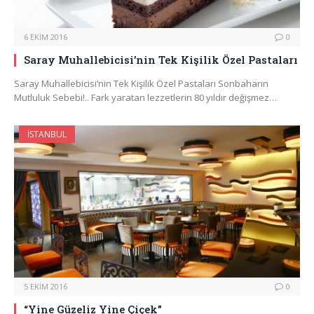
6 EKIM 2016
0
Saray Muhallebicisi’nin Tek Kişilik Özel Pastaları
Saray Muhallebicisi’nin Tek Kişilik Özel Pastaları Sonbaharın
Mutluluk Sebebi!.. Fark yaratan lezzetlerin 80 yıldır değişmez…
İSTANBUL
5 EKIM 2016
0
“Yine Güzeliz Yine Çiçek”