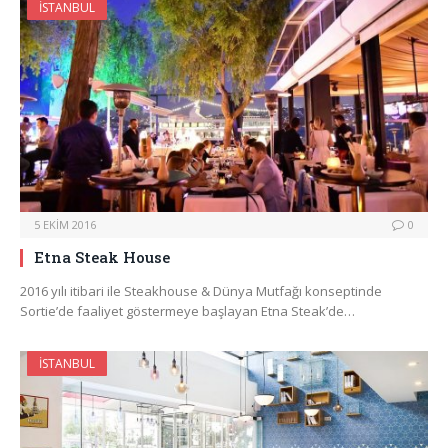
İSTANBUL
5 EKIM 2016
0
Etna Steak House
2016 yılı itibari ile Steakhouse & Dünya Mutfağı konseptinde
Sortie’de faaliyet göstermeye başlayan Etna Steak’de…
İSTANBUL