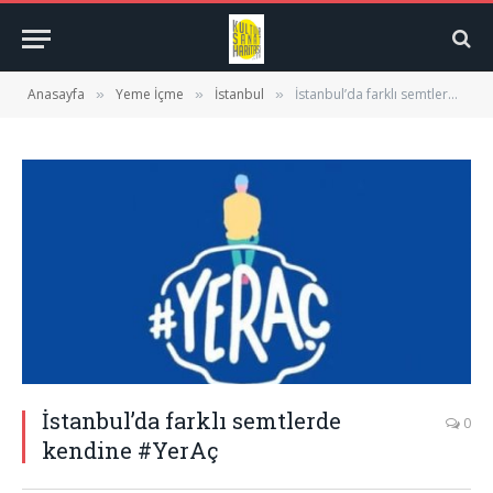
Anasayfa
Yeme İçme
İstanbul
İstanbul’da farklı semtlerde kendine #YerAç
»
»
»
İstanbul’da farklı semtlerde
0
kendine #YerAç