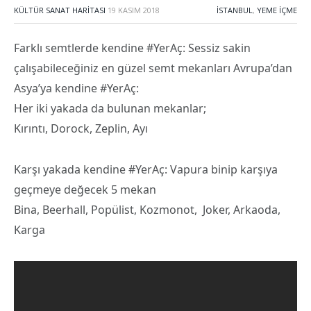
KÜLTÜR SANAT HARITASI
19 KASIM 2018
İSTANBUL
,
YEME İÇME
Farklı semtlerde kendine #YerAç: Sessiz sakin
çalışabileceğiniz en güzel semt mekanları Avrupa’dan
Asya’ya kendine #YerAç:
Her iki yakada da bulunan mekanlar;
Kırıntı, Dorock, Zeplin, Ayı
Karşı yakada kendine #YerAç: Vapura binip karşıya
geçmeye değecek 5 mekan
Bina, Beerhall, Popülist, Kozmonot, Joker, Arkaoda,
Karga