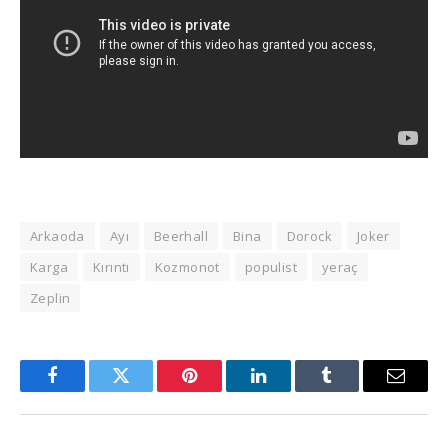
Arkaoda
Ayı
Beerhall
Bina
Dorock
Joker
Karga
Kırıntı
Kozmonot
populist
yeraç
Zeplin
Facebook
Twitter
Pinterest
LinkedIn
Tumblr
Email