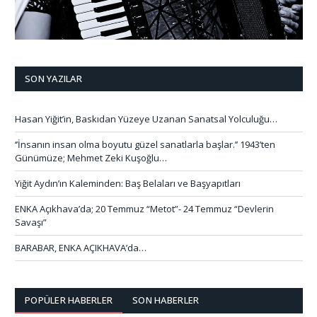
SON YAZILAR
Hasan Yiğit’in, Baskıdan Yüzeye Uzanan Sanatsal Yolculuğu…
‘’İnsanın insan olma boyutu güzel sanatlarla başlar.’’ 1943’ten
Günümüze; Mehmet Zeki Kuşoğlu…
Yiğit Aydın’ın Kaleminden: Baş Belaları ve Başyapıtları
ENKA Açıkhava’da; 20 Temmuz “Metot”- 24 Temmuz “Devlerin
Savaşı”
BARABAR, ENKA AÇIKHAVA’da…
POPÜLER HABERLER
SON HABERLER