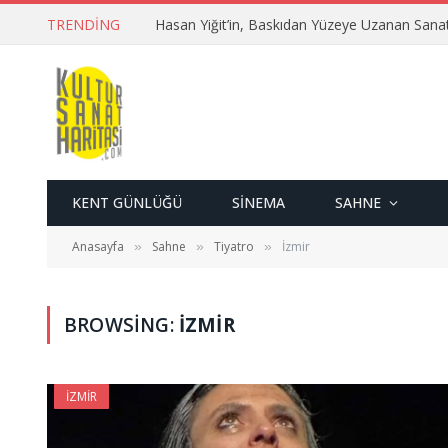
TRENDING
Hasan Yiğit’in, Baskıdan Yüzeye Uzanan Sana
KENT GÜNLÜĞÜ
SINEMA
SAHNE
Anasayfa
Sahne
Tiyatro
İzmir
»
»
»
BROWSING:
İZMIR
İZMIR