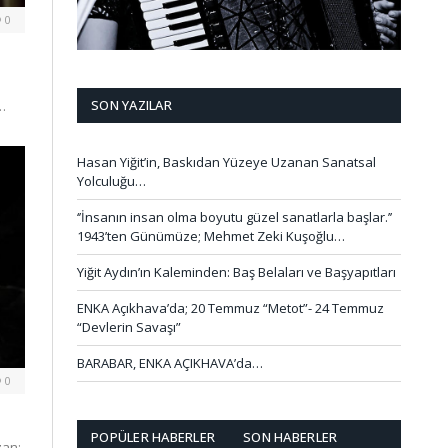
0
SON YAZILAR
l…
Hasan Yiğit’in, Baskıdan Yüzeye Uzanan Sanatsal
Yolculuğu…
‘’İnsanın insan olma boyutu güzel sanatlarla başlar.’’
1943’ten Günümüze; Mehmet Zeki Kuşoğlu…
Yiğit Aydın’ın Kaleminden: Baş Belaları ve Başyapıtları
ENKA Açıkhava’da; 20 Temmuz “Metot”- 24 Temmuz
“Devlerin Savaşı”
BARABAR, ENKA AÇIKHAVA’da…
0
POPÜLER HABERLER
SON HABERLER
zan: