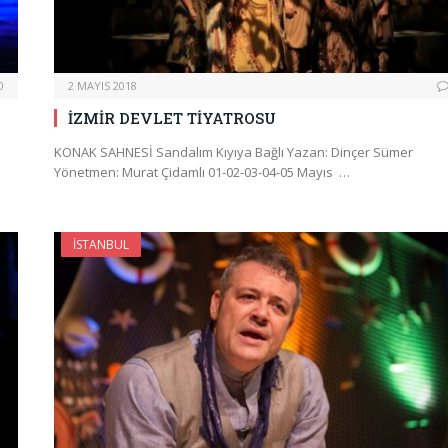
0
2 MAYIS 2018
İZMİR DEVLET TİYATROSU
KONAK SAHNESİ Sandalım Kıyıya Bağlı Yazan: Dinçer Sümer
Yönetmen: Murat Çidamlı 01-02-03-04-05 Mayıs …
İSTANBUL