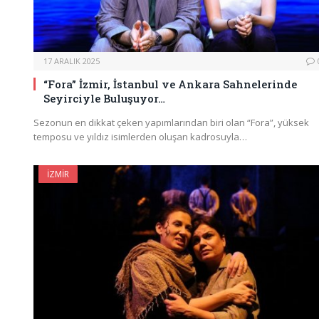
17 ARALIK 2025
“Fora” İzmir, İstanbul ve Ankara Sahnelerinde
Seyirciyle Buluşuyor…
Sezonun en dikkat çeken yapımlarından biri olan “Fora”, yüksek
temposu ve yıldız isimlerden oluşan kadrosuyla…
İZMIR