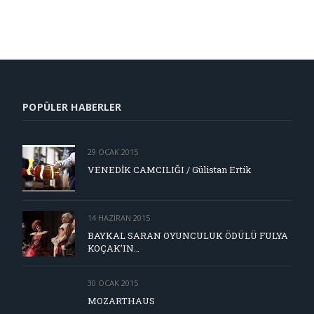
POPÜLER HABERLER
29 OCAK 2015
VENEDİK CAMCILIĞI / Gülistan Ertik
14 HAZIRAN 2015
BAYKAL SARAN OYUNCULUK ÖDÜLÜ FULYA
KOÇAK’IN…
30 OCAK 2015
MOZARTHAUS