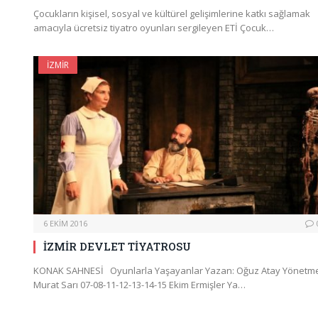
Çocukların kişisel, sosyal ve kültürel gelişimlerine katkı sağlamak
amacıyla ücretsiz tiyatro oyunları sergileyen ETİ Çocuk…
İZMIR
6 EKIM 2016
İZMİR DEVLET TİYATROSU
KONAK SAHNESİ Oyunlarla Yaşayanlar Yazan: Oğuz Atay Yönetm
Murat Sarı 07-08-11-12-13-14-15 Ekim Ermişler Ya…