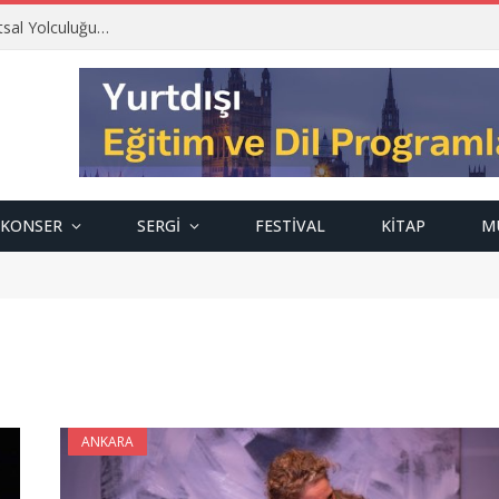
tsal Yolculuğu…
KONSER
SERGI
FESTIVAL
KITAP
M
ANKARA