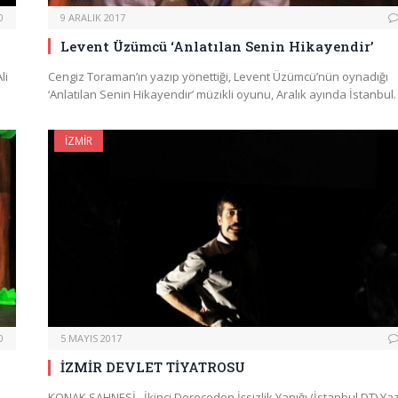
0
9 ARALIK 2017
Levent Üzümcü ‘Anlatılan Senin Hikayendir’
li
Cengiz Toraman’ın yazıp yönettiği, Levent Üzümcü’nün oynadığı
‘Anlatılan Senin Hikayendir’ müzikli oyunu, Aralık ayında İstanbu
İZMIR
0
5 MAYIS 2017
İZMİR DEVLET TİYATROSU
KONAK SAHNESİ İkinci Dereceden İşsizlik Yanığı (İstanbul DT) Ya