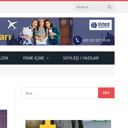
ÜZIK
YEME İÇME
SÖYLEŞI / YAZILAR
Video
oynatıcı