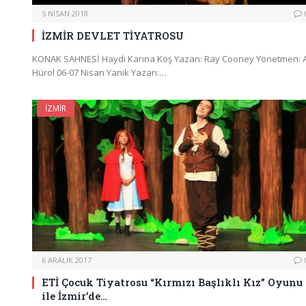
5 NISAN 2018
İZMİR DEVLET TİYATROSU
KONAK SAHNESİ Haydi Karına Koş Yazan: Ray Cooney Yönetmen: A
Hürol 06-07 Nisan Yanık Yazan:…
İZMIR
6 ARALIK 2017
ETİ Çocuk Tiyatrosu “Kırmızı Başlıklı Kız” Oyunu
ile İzmir’de…