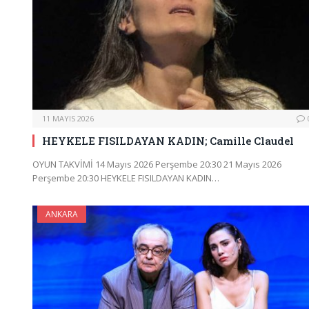
11 MAYIS 2026
HEYKELE FISILDAYAN KADIN; Camille Claudel
OYUN TAKVİMİ 14 Mayıs 2026 Perşembe 20:30 21 Mayıs 2026
Perşembe 20:30 HEYKELE FISILDAYAN KADIN…
ANKARA