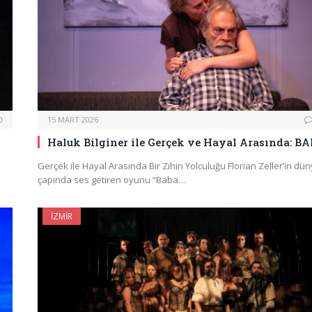
0
15 MART 2026
Haluk Bilginer ile Gerçek ve Hayal Arasında: B
Gerçek ile Hayal Arasında Bir Zihin Yolculuğu Florian Zeller’in dü
çapında ses getiren oyunu “Baba…
İZMIR