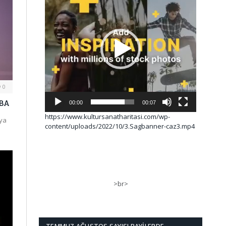
0
ABA
00:00
00:07
https://www.kultursanatharitasi.com/wp-
nya
content/uploads/2022/10/3.Sagbanner-caz3.mp4
>br>