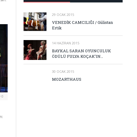
29 OCAK 2015
VENEDİK CAMCILIĞI / Gülistan
Ertik
14 HAZIRAN 2015
BAYKAL SARAN OYUNCULUK
ÖDÜLÜ FULYA KOÇAK’IN…
30 OCAK 2015
MOZARTHAUS
0
n: