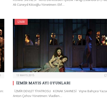
Ali Cüneyd Kılcıoğlu Yönetmen: Elif…
İZMIR
0
13 MAYIS 2015
İZMİR MAYIS AYI OYUNLARI
en:
İZMİR DEVLET TİYATROSU KONAK SAHNESİ Vişne Bahçesi Yaza
Anton Çehov Yönetmen: Vladlen…