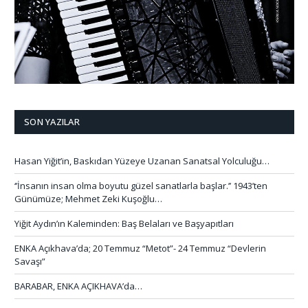
SON YAZILAR
Hasan Yiğit’in, Baskıdan Yüzeye Uzanan Sanatsal Yolculuğu…
‘’İnsanın insan olma boyutu güzel sanatlarla başlar.’’ 1943’ten
Günümüze; Mehmet Zeki Kuşoğlu…
Yiğit Aydın’ın Kaleminden: Baş Belaları ve Başyapıtları
ENKA Açıkhava’da; 20 Temmuz “Metot”- 24 Temmuz “Devlerin
Savaşı”
BARABAR, ENKA AÇIKHAVA’da…