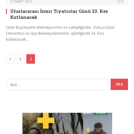
27 MART 2015
0
Uluslararası İzmir Tiyatrolar Günü 33. Kez
Kutlanacak
İzmir Büyükşehir Belediyesi’nin ev sahipliğinde; Dokuz Eylül
Ünivertesi ve İlçe Belediyelerimizin işbirliğinde 33. Kez
kutlanacak…
Previous
1
2
Video
oynatıcı