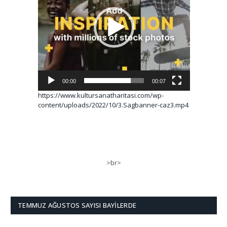
00:00
00:07
https://www.kultursanatharitasi.com/wp-
content/uploads/2022/10/3.Sagbanner-caz3.mp4
>br>
TEMMUZ AĞUSTOS SAYISI BAYILERDE