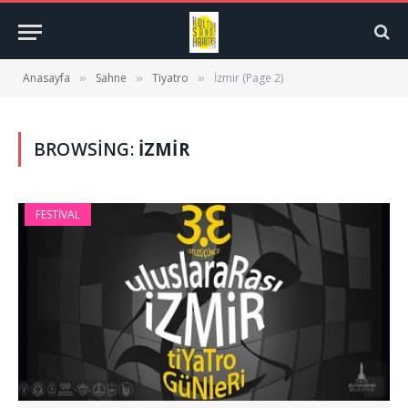
Anasayfa
Sahne
Tiyatro
İzmir (Page 2)
»
»
»
BROWSING:
İZMIR
FESTIVAL