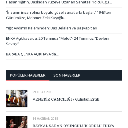
Hasan Yiğit’in, Baskıdan Yüzeye Uzanan Sanatsal Yolculuğu…
‘’İnsanın insan olma boyutu güzel sanatlarla başlar.’’ 1943’ten
Günümüze; Mehmet Zeki Kuşoğlu…
Yiğit Aydın’ın Kaleminden: Baş Belaları ve Başyapıtları
ENKA Açıkhava’da; 20 Temmuz “Metot”- 24 Temmuz “Devlerin
Savaşı”
BARABAR, ENKA AÇIKHAVA’da…
POPÜLER HABERLER
SON HABERLER
29 OCAK 2015
VENEDİK CAMCILIĞI / Gülistan Ertik
14 HAZIRAN 2015
BAYKAL SARAN OYUNCULUK ÖDÜLÜ FULYA