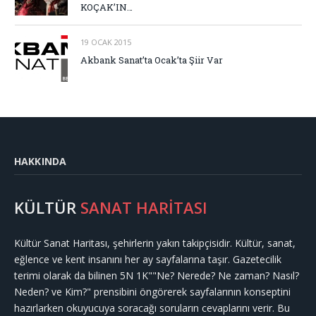
KOÇAK’IN…
19 OCAK 2015
Akbank Sanat’ta Ocak’ta Şiir Var
HAKKINDA
KÜLTÜR
SANAT HARİTASI
Kültür Sanat Haritası, şehirlerin yakın takipçisidir. Kültür, sanat,
eğlence ve kent insanını her ay sayfalarına taşır. Gazetecilik
terimi olarak da bilinen 5N 1K""Ne? Nerede? Ne zaman? Nasıl?
Neden? ve Kim?" prensibini öngörerek sayfalarının konseptini
hazırlarken okuyucuya soracağı soruların cevaplarını verir. Bu