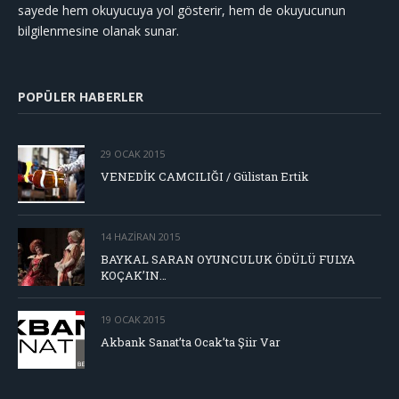
sayede hem okuyucuya yol gösterir, hem de okuyucunun
bilgilenmesine olanak sunar.
POPÜLER HABERLER
29 OCAK 2015
VENEDİK CAMCILIĞI / Gülistan Ertik
14 HAZIRAN 2015
BAYKAL SARAN OYUNCULUK ÖDÜLÜ FULYA
KOÇAK’IN…
19 OCAK 2015
Akbank Sanat’ta Ocak’ta Şiir Var