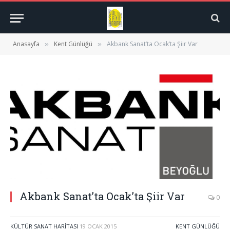
Anasayfa
Kent Günlüğü
Akbank Sanat’ta Ocak’ta Şiir Var
»
»
Akbank Sanat’ta Ocak’ta Şiir Var
0
KÜLTÜR SANAT HARITASI
19 OCAK 2015
KENT GÜNLÜĞÜ