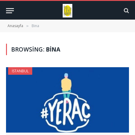
Anasayfa
Bina
»
BROWSING:
BINA
İSTANBUL