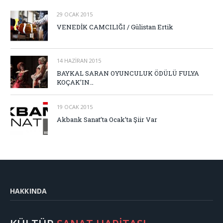
29 OCAK 2015
VENEDİK CAMCILIĞI / Gülistan Ertik
14 HAZIRAN 2015
BAYKAL SARAN OYUNCULUK ÖDÜLÜ FULYA
KOÇAK’IN…
19 OCAK 2015
Akbank Sanat’ta Ocak’ta Şiir Var
HAKKINDA