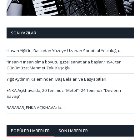
SON YAZILAR
Hasan Yiğit’in, Baskıdan Yüzeye Uzanan Sanatsal Yolculuğu…
‘’İnsanın insan olma boyutu güzel sanatlarla başlar.’’ 1943’ten
Günümüze; Mehmet Zeki Kuşoğlu…
Yiğit Aydın’ın Kaleminden: Baş Belaları ve Başyapıtları
ENKA Açıkhava’da; 20 Temmuz “Metot”- 24 Temmuz “Devlerin
Savaşı”
BARABAR, ENKA AÇIKHAVA’da…
POPÜLER HABERLER
SON HABERLER