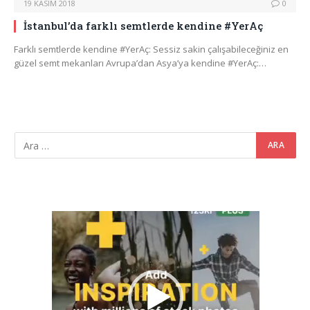
19 KASIM 2018
0
İstanbul’da farklı semtlerde kendine #YerAç
Farklı semtlerde kendine #YerAç: Sessiz sakin çalışabileceğiniz en
güzel semt mekanları Avrupa’dan Asya’ya kendine #YerAç:…
Video
oynatıcı