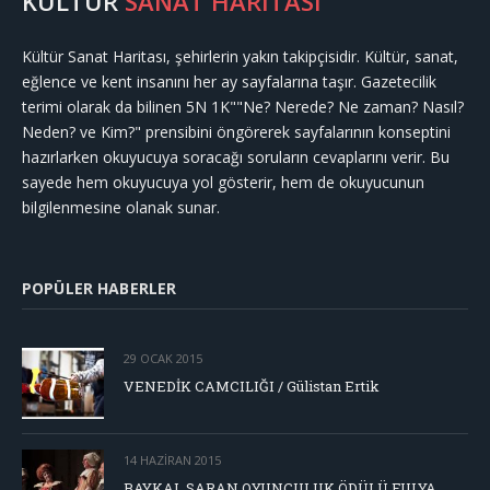
KÜLTÜR
SANAT HARİTASI
Kültür Sanat Haritası, şehirlerin yakın takipçisidir. Kültür, sanat,
eğlence ve kent insanını her ay sayfalarına taşır. Gazetecilik
terimi olarak da bilinen 5N 1K""Ne? Nerede? Ne zaman? Nasıl?
Neden? ve Kim?" prensibini öngörerek sayfalarının konseptini
hazırlarken okuyucuya soracağı soruların cevaplarını verir. Bu
sayede hem okuyucuya yol gösterir, hem de okuyucunun
bilgilenmesine olanak sunar.
POPÜLER HABERLER
29 OCAK 2015
VENEDİK CAMCILIĞI / Gülistan Ertik
14 HAZIRAN 2015
BAYKAL SARAN OYUNCULUK ÖDÜLÜ FULYA