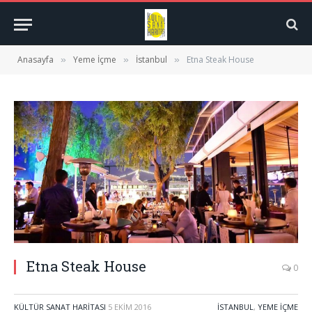
Anasayfa
Yeme İçme
İstanbul
Etna Steak House
»
»
»
Etna Steak House
0
KÜLTÜR SANAT HARITASI
5 EKIM 2016
İSTANBUL
,
YEME İÇME