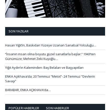
SON YAZILAR
Hasan Yiğit’in, Baskıdan Yüzeye Uzanan Sanatsal Yolculuğu…
‘’İnsanın insan olma boyutu güzel sanatlarla başlar.’’ 1943’ten
Günümüze; Mehmet Zeki Kuşoğlu…
Yiğit Aydın’ın Kaleminden: Baş Belaları ve Başyapıtları
ENKA Açıkhava’da; 20 Temmuz “Metot”- 24 Temmuz “Devlerin
Savaşı”
BARABAR, ENKA AÇIKHAVA’da…
POPÜLER HABERLER
SON HABERLER