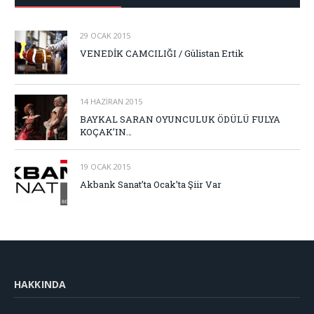
29 OCAK 2015
VENEDİK CAMCILIĞI / Gülistan Ertik
14 HAZIRAN 2015
BAYKAL SARAN OYUNCULUK ÖDÜLÜ FULYA
KOÇAK’IN…
19 OCAK 2015
Akbank Sanat’ta Ocak’ta Şiir Var
HAKKINDA