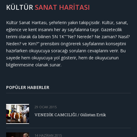
KÜLTÜR
SANAT HARİTASI
Kültür Sanat Haritası, şehirlerin yakın takipçisidir. Kültür, sanat,
eğlence ve kent insanını her ay sayfalarına taşır. Gazetecilik
terimi olarak da bilinen 5N 1K""Ne? Nerede? Ne zaman? Nasıl?
Neden? ve Kim?" prensibini öngörerek sayfalarının konseptini
hazırlarken okuyucuya soracağı soruların cevaplarını verir. Bu
sayede hem okuyucuya yol gösterir, hem de okuyucunun
bilgilenmesine olanak sunar.
POPÜLER HABERLER
29 OCAK 2015
VENEDİK CAMCILIĞI / Gülistan Ertik
14 HAZIRAN 2015