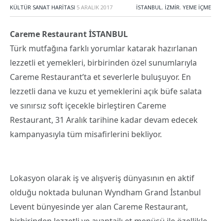
KÜLTÜR SANAT HARITASI
5 ARALIK 2017
İSTANBUL
,
İZMIR
,
YEME İÇME
Careme Restaurant İSTANBUL
Türk mutfağına farklı yorumlar katarak hazırlanan
lezzetli et yemekleri, birbirinden özel sunumlarıyla
Careme Restaurant’ta et severlerle buluşuyor. En
lezzetli dana ve kuzu et yemeklerini açık büfe salata
ve sınırsız soft içecekle birleştiren Careme
Restaurant, 31 Aralık tarihine kadar devam edecek
kampanyasıyla tüm misafirlerini bekliyor.
Lokasyon olarak iş ve alışveriş dünyasının en aktif
olduğu noktada bulunan Wyndham Grand İstanbul
Levent bünyesinde yer alan Careme Restaurant,
birbirinden lezzetli ve avantajlı et menüsü ile özellikle