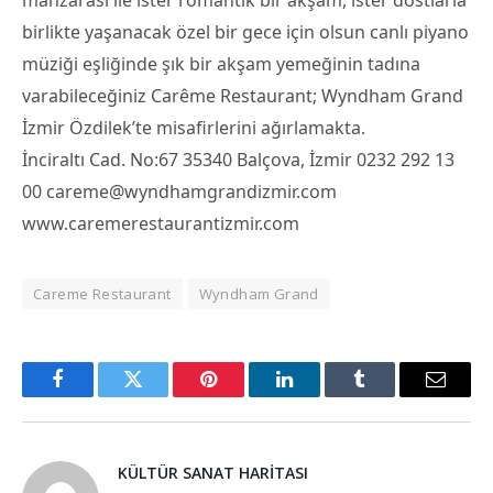
birlikte yaşanacak özel bir gece için olsun canlı piyano
müziği eşliğinde şık bir akşam yemeğinin tadına
varabileceğiniz Carême Restaurant; Wyndham Grand
İzmir Özdilek’te misafirlerini ağırlamakta.
İnciraltı Cad. No:67 35340 Balçova, İzmir 0232 292 13
00 careme@wyndhamgrandizmir.com
www.caremerestaurantizmir.com
Careme Restaurant
Wyndham Grand
Facebook
Twitter
Pinterest
LinkedIn
Tumblr
Email
KÜLTÜR SANAT HARITASI