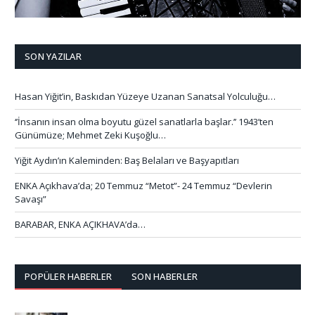
SON YAZILAR
Hasan Yiğit’in, Baskıdan Yüzeye Uzanan Sanatsal Yolculuğu…
‘’İnsanın insan olma boyutu güzel sanatlarla başlar.’’ 1943’ten
Günümüze; Mehmet Zeki Kuşoğlu…
Yiğit Aydın’ın Kaleminden: Baş Belaları ve Başyapıtları
ENKA Açıkhava’da; 20 Temmuz “Metot”- 24 Temmuz “Devlerin
Savaşı”
BARABAR, ENKA AÇIKHAVA’da…
POPÜLER HABERLER
SON HABERLER