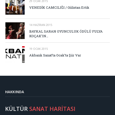
29 OCAK 2015
VENEDİK CAMCILIĞI / Gülistan Ertik
14 HAZIRAN 2015
BAYKAL SARAN OYUNCULUK ÖDÜLÜ FULYA
KOÇAK’IN…
19 OCAK 2015
Akbank Sanat’ta Ocak’ta Şiir Var
HAKKINDA
KÜLTÜR
SANAT HARİTASI