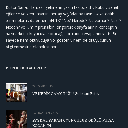
Kültür Sanat Haritası, şehirlerin yakın takipçisidir. Kültür, sanat,
eğlence ve kent insanını her ay sayfalarına taşır. Gazetecilik
terimi olarak da bilinen 5N 1K""Ne? Nerede? Ne zaman? Nasıl?
Neden? ve Kim?" prensibini öngörerek sayfalarının konseptini
hazırlarken okuyucuya soracağı soruların cevaplarını verir. Bu
sayede hem okuyucuya yol gösterir, hem de okuyucunun
bilgilenmesine olanak sunar.
POPÜLER HABERLER
29 OCAK 2015
VENEDİK CAMCILIĞI / Gülistan Ertik
14 HAZIRAN 2015
BAYKAL SARAN OYUNCULUK ÖDÜLÜ FULYA
KOÇAK’IN…