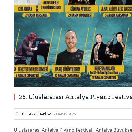
25. Uluslararası Antalya Piyano Festiv
KÜLTÜR SANAT HARITASI
21 KASIM 2025
Uluslararası Antalya Piyano Festivali, Antalya Büyükşeh