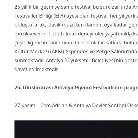
25 yıllık bir geçmişe sahip festival bu süre zarfında 
Festivaller Birliği (EFA) üyesi olan festival, her yıl ye
buluşturarak, klasik müzikten flamenkoya kadar geniş
müzikseverlere unutulmaz deneyimler yaşatmakla kal
çeşitliliğimizin tanıtımına da önemli bir katkıda bulunm
Kültür Merkezi (AKM) Aspendos ve Perge Salonu’nda d
sunmaktadır. Antalya Büyükşehir Belediyesi’nin destek
davet edilmektedir.
25. Uluslararası Antalya Piyano Festivali’nin prog
27 Kasım – Cem Adrian & Antalya Devlet Senfoni Orke