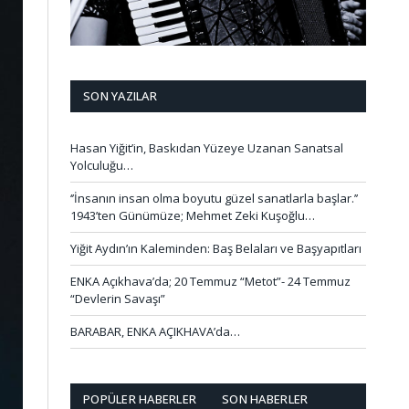
SON YAZILAR
Hasan Yiğit’in, Baskıdan Yüzeye Uzanan Sanatsal
Yolculuğu…
‘’İnsanın insan olma boyutu güzel sanatlarla başlar.’’
1943’ten Günümüze; Mehmet Zeki Kuşoğlu…
Yiğit Aydın’ın Kaleminden: Baş Belaları ve Başyapıtları
ENKA Açıkhava’da; 20 Temmuz “Metot”- 24 Temmuz
“Devlerin Savaşı”
BARABAR, ENKA AÇIKHAVA’da…
POPÜLER HABERLER
SON HABERLER