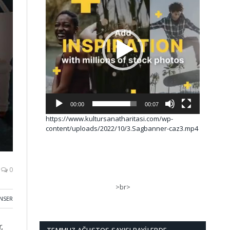
00:00
00:07
https://www.kultursanatharitasi.com/wp-
content/uploads/2022/10/3.Sagbanner-caz3.mp4
0
>br>
NSER
,