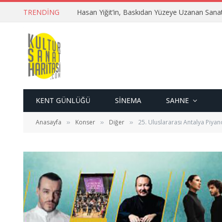
TRENDING
Hasan Yiğit’in, Baskıdan Yüzeye Uzanan Sana
KENT GÜNLÜĞÜ
SINEMA
SAHNE
Anasayfa
Konser
Diğer
25. Uluslararası Antalya Piyano
»
»
»