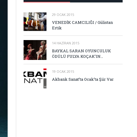
29 OCAK 2015
VENEDİK CAMCILIĞI / Gülistan
Ertik
14 HAZIRAN 2015
BAYKAL SARAN OYUNCULUK
ÖDÜLÜ FULYA KOÇAK’IN…
19 OCAK 2015
Akbank Sanat’ta Ocak’ta Şiir Var