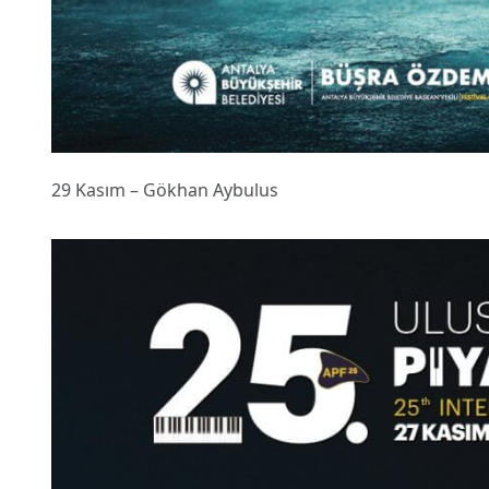
29 Kasım – Gökhan Aybulus