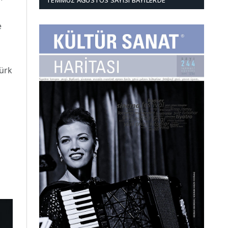
TEMMUZ AĞUSTOS SAYISI BAYILERDE
e
türk