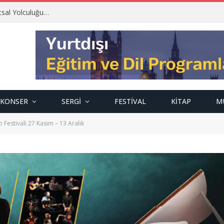
tsal Yolculuğu…
KONSER
SERGI
FESTIVAL
KITAP
M
 Festivali 27 Kasım – 13 Aralık