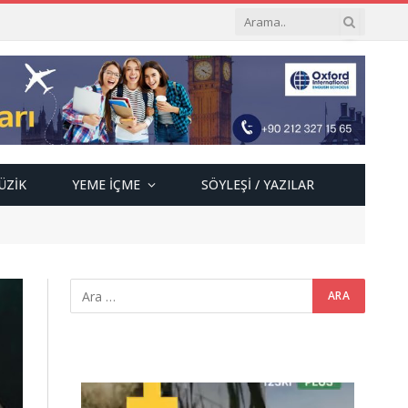
ÜZIK
YEME İÇME
SÖYLEŞI / YAZILAR
Video
oynatıcı