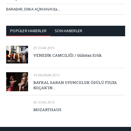
BARABAR, ENKA AÇIKHAVA’da…
POPÜLER HABERLER
SON HABERLER
29 OCAK 2015
VENEDİK CAMCILIĞI / Gülistan Ertik
14 HAZIRAN 2015
BAYKAL SARAN OYUNCULUK ÖDÜLÜ FULYA
KOÇAK’IN…
30 OCAK 2015
MOZARTHAUS