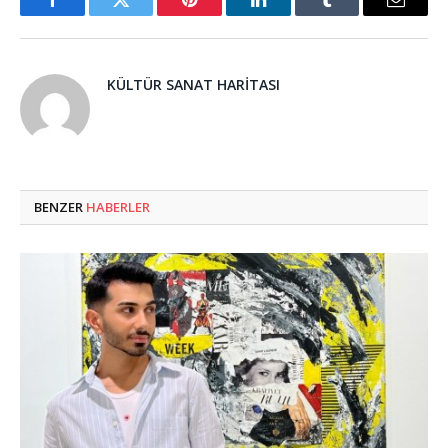
Facebook
Twitter
Pinterest
LinkedIn
Tumblr
Email
KÜLTÜR SANAT HARITASI
BENZER
HABERLER