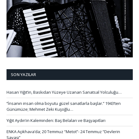
SON YAZILAR
Hasan Yiğit’in, Baskıdan Yüzeye Uzanan Sanatsal Yolculuğu…
‘’İnsanın insan olma boyutu güzel sanatlarla başlar.’’ 1943’ten
Günümüze; Mehmet Zeki Kuşoğlu…
Yiğit Aydın’ın Kaleminden: Baş Belaları ve Başyapıtları
ENKA Açıkhava’da; 20 Temmuz “Metot”- 24 Temmuz “Devlerin
Savaşı”