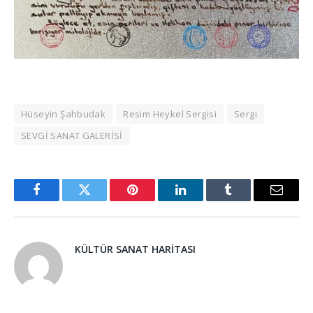
Hüseyin Şahbudak
Resim Heykel Sergisi
Sergi
SEVGİ SANAT GALERİSİ
Facebook
Twitter
Pinterest
LinkedIn
Tumblr
Email
KÜLTÜR SANAT HARITASI