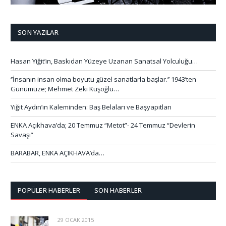
SON YAZILAR
Hasan Yiğit’in, Baskıdan Yüzeye Uzanan Sanatsal Yolculuğu…
‘’İnsanın insan olma boyutu güzel sanatlarla başlar.’’ 1943’ten
Günümüze; Mehmet Zeki Kuşoğlu…
Yiğit Aydın’ın Kaleminden: Baş Belaları ve Başyapıtları
ENKA Açıkhava’da; 20 Temmuz “Metot”- 24 Temmuz “Devlerin
Savaşı”
BARABAR, ENKA AÇIKHAVA’da…
POPÜLER HABERLER
SON HABERLER
29 OCAK 2015