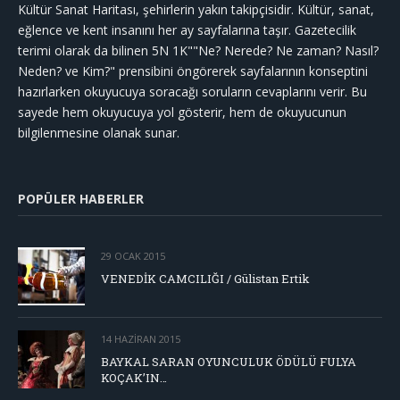
Kültür Sanat Haritası, şehirlerin yakın takipçisidir. Kültür, sanat,
eğlence ve kent insanını her ay sayfalarına taşır. Gazetecilik
terimi olarak da bilinen 5N 1K""Ne? Nerede? Ne zaman? Nasıl?
Neden? ve Kim?" prensibini öngörerek sayfalarının konseptini
hazırlarken okuyucuya soracağı soruların cevaplarını verir. Bu
sayede hem okuyucuya yol gösterir, hem de okuyucunun
bilgilenmesine olanak sunar.
POPÜLER HABERLER
29 OCAK 2015
VENEDİK CAMCILIĞI / Gülistan Ertik
14 HAZIRAN 2015
BAYKAL SARAN OYUNCULUK ÖDÜLÜ FULYA
KOÇAK’IN…