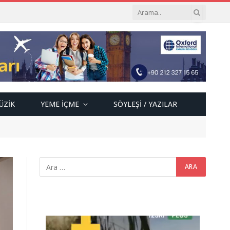
ÜZIK
YEME İÇME
SÖYLEŞI / YAZILAR
Video
oynatıcı