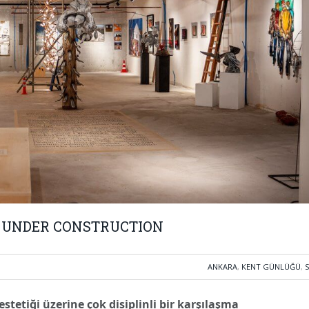
rgi: UNDER CONSTRUCTION
ANKARA
,
KENT GÜNLÜĞÜ
,
etiği üzerine çok disiplinli bir karşılaşma