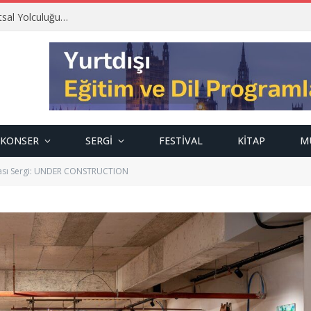
tsal Yolculuğu…
KONSER
SERGI
FESTIVAL
KITAP
M
arası Sergi: UNDER CONSTRUCTION