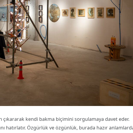
dan çıkararak kendi bakma biçimini sorgulamaya davet eder.
nı hatırlatır. Özgürlük ve özgünlük, burada hazır anlamlard