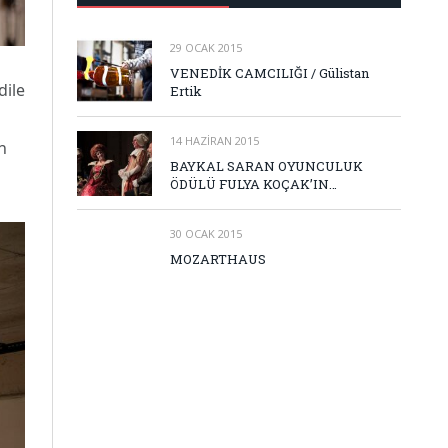
29 OCAK 2015
VENEDİK CAMCILIĞI / Gülistan
dile
Ertik
14 HAZIRAN 2015
n
BAYKAL SARAN OYUNCULUK
ÖDÜLÜ FULYA KOÇAK’IN…
30 OCAK 2015
MOZARTHAUS