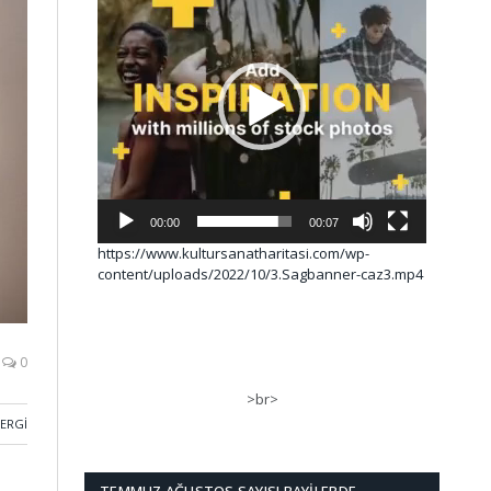
00:00
00:07
https://www.kultursanatharitasi.com/wp-
content/uploads/2022/10/3.Sagbanner-caz3.mp4
0
>br>
SERGI