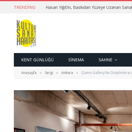
TRENDING
Hasan Yiğit’in, Baskıdan Yüzeye Uzanan Sana
KENT GÜNLÜĞÜ
SINEMA
SAHNE
Anasayfa
Sergi
Ankara
Qzens Gallery’de Disiplinler
»
»
»