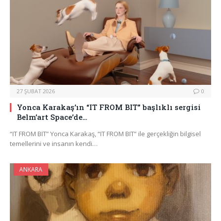
27 ŞUBAT 2026
0
Yonca Karakaş’ın “IT FROM BIT” başlıklı sergisi
Belm’art Space’de…
“IT FROM BIT” Yonca Karakaş, “IT FROM BIT” ile gerçekliğin bilgisel
temellerini ve insanın kendi…
ANKARA