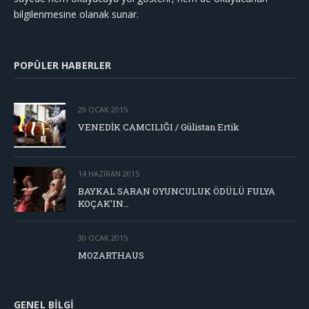
bilgilenmesine olanak sunar.
POPÜLER HABERLER
29 OCAK 2015
VENEDİK CAMCILIĞI / Gülistan Ertik
14 HAZIRAN 2015
BAYKAL SARAN OYUNCULUK ÖDÜLÜ FULYA
KOÇAK’IN…
30 OCAK 2015
MOZARTHAUS
GENEL BILGI