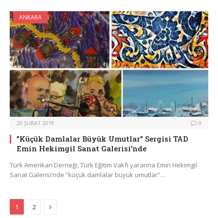
ANKARA
20 ŞUBAT 2019
0
”Küçük Damlalar Büyük Umutlar” Sergisi TAD
Emin Hekimgil Sanat Galerisi’nde
Türk Amerikan Derneği, Türk Eğitim Vakfı yararına Emin Hekimgil
Sanat Galerisi’nde ”küçük damlalar büyük umutlar”…
Next
1
2