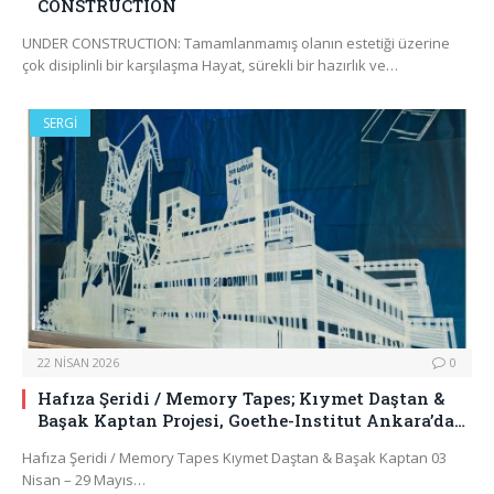
CONSTRUCTION
UNDER CONSTRUCTION: Tamamlanmamış olanın estetiği üzerine
çok disiplinli bir karşılaşma Hayat, sürekli bir hazırlık ve…
SERGI
22 NISAN 2026
0
Hafıza Şeridi / Memory Tapes; Kıymet Daştan &
Başak Kaptan Projesi, Goethe-Institut Ankara’da…
Hafıza Şeridi / Memory Tapes Kıymet Daştan & Başak Kaptan 03
Nisan – 29 Mayıs…