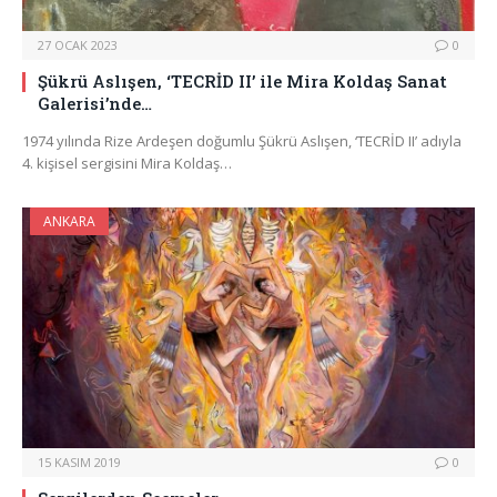
27 OCAK 2023
0
Şükrü Aslışen, ‘TECRİD II’ ile Mira Koldaş Sanat
Galerisi’nde…
1974 yılında Rize Ardeşen doğumlu Şükrü Aslışen, ‘TECRİD II’ adıyla
4. kişisel sergisini Mira Koldaş…
ANKARA
15 KASIM 2019
0