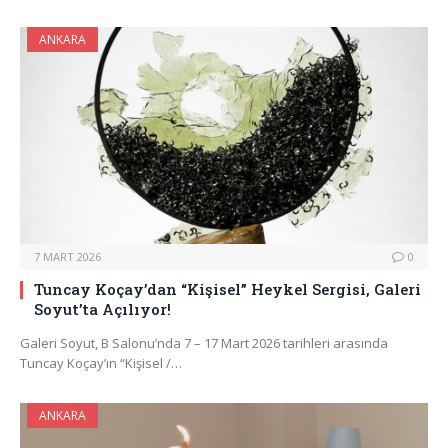
ANKARA
7 MART 2026
0
Tuncay Koçay’dan “Kişisel” Heykel Sergisi, Galeri
Soyut’ta Açılıyor!
Galeri Soyut, B Salonu’nda 7 – 17 Mart 2026 tarihleri arasında
Tuncay Koçay’ın “Kişisel /…
ANKARA