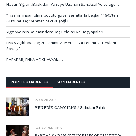
Hasan Yiğit’in, Baskıdan Yüzeye Uzanan Sanatsal Yolculuğu…
‘’İnsanın insan olma boyutu güzel sanatlarla başlar.’’ 1943’ten
Günümüze; Mehmet Zeki Kuşoğlu…
Yiğit Aydın’ın Kaleminden: Baş Belaları ve Başyapıtları
ENKA Açıkhava’da; 20 Temmuz “Metot”- 24 Temmuz “Devlerin
Savaşı”
BARABAR, ENKA AÇIKHAVA’da…
POPÜLER HABERLER
SON HABERLER
29 OCAK 2015
VENEDİK CAMCILIĞI / Gülistan Ertik
14 HAZIRAN 2015
BAYKAL SARAN OYUNCULUK ÖDÜLÜ FULYA