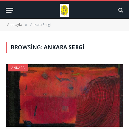
Anasayfa
Ankara Sergi
»
BROWSING:
ANKARA SERGI
ANKARA