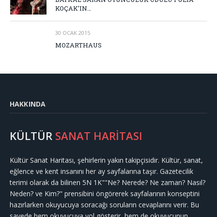
KOÇAK’IN…
30 OCAK 2015
MOZARTHAUS
HAKKINDA
KÜLTÜR
SANAT HARİTASI
Kültür Sanat Haritası, şehirlerin yakın takipçisidir. Kültür, sanat,
eğlence ve kent insanını her ay sayfalarına taşır. Gazetecilik
terimi olarak da bilinen 5N 1K""Ne? Nerede? Ne zaman? Nasıl?
Neden? ve Kim?" prensibini öngörerek sayfalarının konseptini
hazırlarken okuyucuya soracağı soruların cevaplarını verir. Bu
sayede hem okuyucuya yol gösterir, hem de okuyucunun