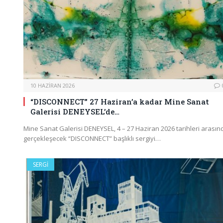
10 HAZIRAN 2026
“DISCONNECT” 27 Haziran’a kadar Mine Sanat
Galerisi DENEYSEL’de…
Mine Sanat Galerisi DENEYSEL, 4 – 27 Haziran 2026 tarihleri arasın
gerçekleşecek “DISCONNECT” başlıklı sergiyi…
SERGI