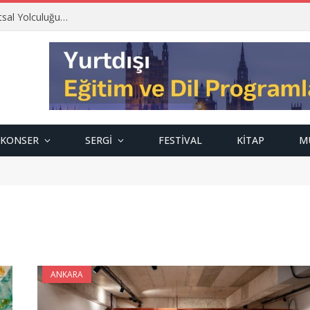
tsal Yolculuğu…
KONSER
SERGI
FESTIVAL
KITAP
M
ANKARA