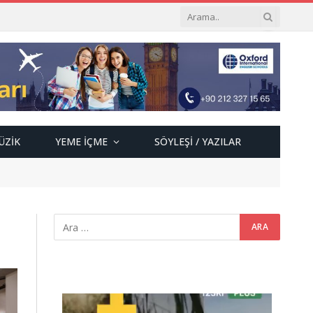
ÜZIK
YEME İÇME
SÖYLEŞI / YAZILAR
Video
oynatıcı