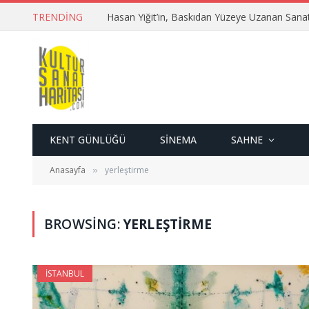
TRENDING
Hasan Yiğit’in, Baskıdan Yüzeye Uzanan Sana
KENT GÜNLÜĞÜ
SINEMA
SAHNE
Anasayfa
yerleştirme
»
BROWSING:
YERLEŞTIRME
İSTANBUL