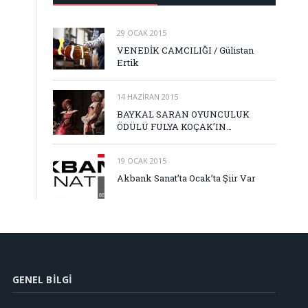
29 OCAK 2015
VENEDİK CAMCILIĞI / Gülistan
Ertik
14 HAZIRAN 2015
BAYKAL SARAN OYUNCULUK
ÖDÜLÜ FULYA KOÇAK’IN…
19 OCAK 2015
Akbank Sanat’ta Ocak’ta Şiir Var
GENEL BILGI