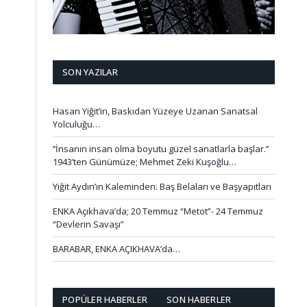
SON YAZILAR
Hasan Yiğit’in, Baskıdan Yüzeye Uzanan Sanatsal
Yolculuğu…
‘’İnsanın insan olma boyutu güzel sanatlarla başlar.’’
1943’ten Günümüze; Mehmet Zeki Kuşoğlu…
Yiğit Aydın’ın Kaleminden: Baş Belaları ve Başyapıtları
ENKA Açıkhava’da; 20 Temmuz “Metot”- 24 Temmuz
“Devlerin Savaşı”
BARABAR, ENKA AÇIKHAVA’da…
POPÜLER HABERLER
SON HABERLER