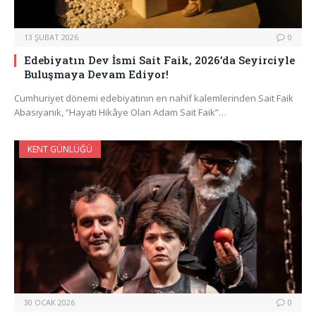
13 ŞUBAT 2026
0
Edebiyatın Dev İsmi Sait Faik, 2026’da Seyirciyle
Buluşmaya Devam Ediyor!
Cumhuriyet dönemi edebiyatının en nahif kalemlerinden Sait Faik
Abasıyanık, “Hayatı Hikâye Olan Adam Sait Faik”…
KENT GÜNLÜĞÜ
30 OCAK 2026
0