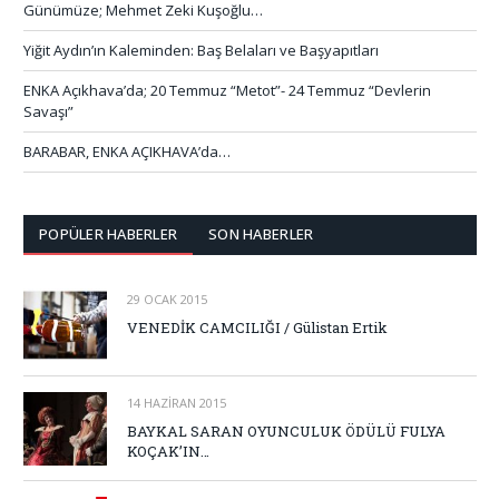
Günümüze; Mehmet Zeki Kuşoğlu…
Yiğit Aydın’ın Kaleminden: Baş Belaları ve Başyapıtları
ENKA Açıkhava’da; 20 Temmuz “Metot”- 24 Temmuz “Devlerin
Savaşı”
BARABAR, ENKA AÇIKHAVA’da…
POPÜLER HABERLER
SON HABERLER
29 OCAK 2015
VENEDİK CAMCILIĞI / Gülistan Ertik
14 HAZIRAN 2015
BAYKAL SARAN OYUNCULUK ÖDÜLÜ FULYA
KOÇAK’IN…