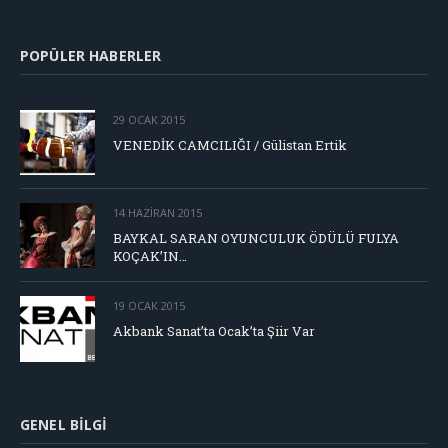
POPÜLER HABERLER
29 OCAK 2015
VENEDİK CAMCILIĞI / Gülistan Ertik
14 HAZIRAN 2015
BAYKAL SARAN OYUNCULUK ÖDÜLÜ FULYA
KOÇAK’IN…
19 OCAK 2015
Akbank Sanat’ta Ocak’ta Şiir Var
GENEL BILGI