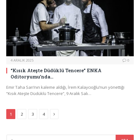
4 ARALIK 2025
0
“Kısık Ateşte Düdüklü Tencere” ENKA
Oditoryumu’nda…
Emir Taha Sarı’nın kaleme aldığı, İrem Kalaycıoğlu’nun yönettiği
“Kısık Ateşte Düdüklü Tencere”, 9 Aralık Salı…
Next
1
2
3
4