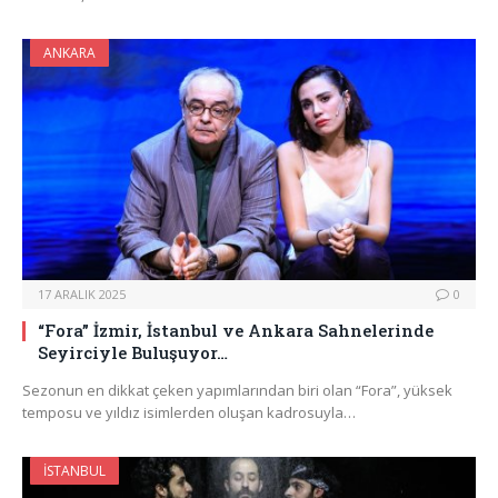
ANKARA
17 ARALIK 2025
0
“Fora” İzmir, İstanbul ve Ankara Sahnelerinde
Seyirciyle Buluşuyor…
Sezonun en dikkat çeken yapımlarından biri olan “Fora”, yüksek
temposu ve yıldız isimlerden oluşan kadrosuyla…
İSTANBUL