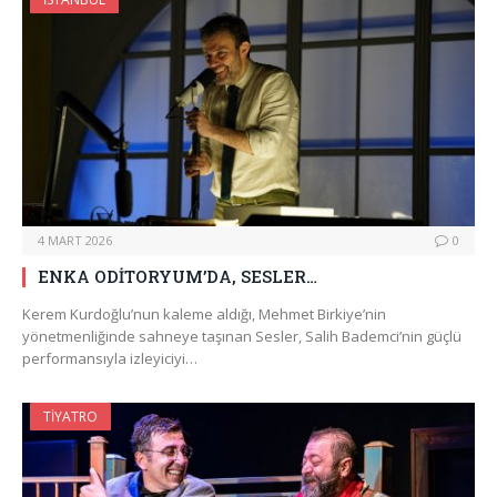
4 MART 2026
0
ENKA ODİTORYUM’DA, SESLER…
Kerem Kurdoğlu’nun kaleme aldığı, Mehmet Birkiye’nin
yönetmenliğinde sahneye taşınan Sesler, Salih Bademci’nin güçlü
performansıyla izleyiciyi…
TIYATRO