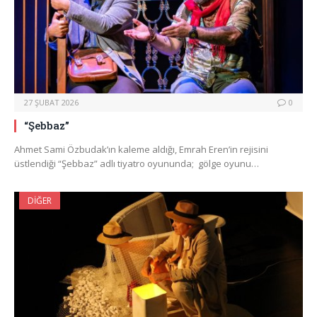
27 ŞUBAT 2026
0
“Şebbaz”
Ahmet Sami Özbudak’ın kaleme aldığı, Emrah Eren’in rejisini
üstlendiği “Şebbaz” adlı tiyatro oyununda; gölge oyunu…
DIĞER