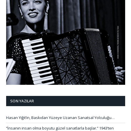
SON YAZILAR
Hasan Yiğit’in, Baskıdan Yüzeye Uzanan Sanatsal Yolculuğu…
‘’İnsanın insan olma boyutu güzel sanatlarla başlar.’’ 1943’ten