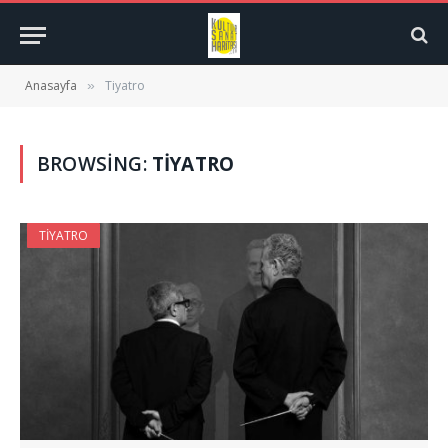
Anasayfa
Tiyatro
»
BROWSING:
TIYATRO
TIYATRO