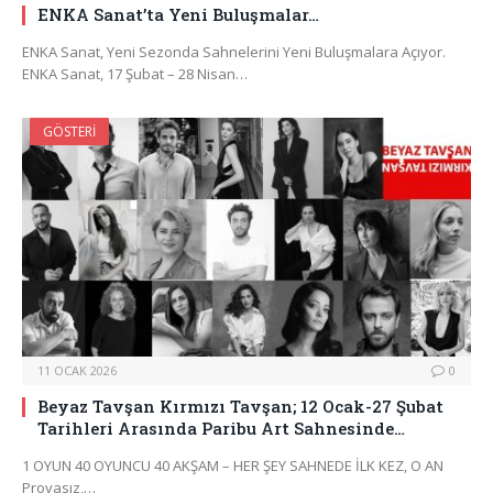
ENKA Sanat’ta Yeni Buluşmalar…
ENKA Sanat, Yeni Sezonda Sahnelerini Yeni Buluşmalara Açıyor.
ENKA Sanat, 17 Şubat – 28 Nisan…
GÖSTERI
11 OCAK 2026
0
Beyaz Tavşan Kırmızı Tavşan; 12 Ocak-27 Şubat
Tarihleri Arasında Paribu Art Sahnesinde…
1 OYUN 40 OYUNCU 40 AKŞAM – HER ŞEY SAHNEDE İLK KEZ, O AN
Provasız,…