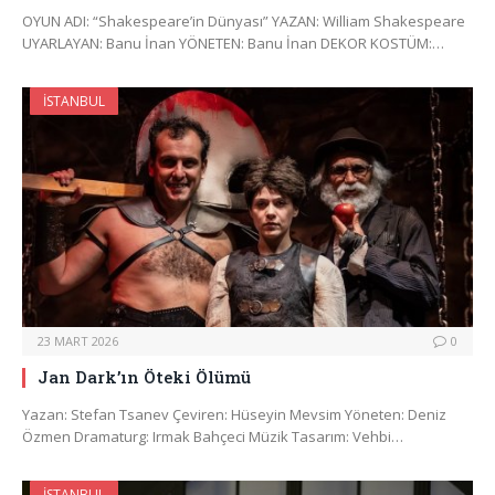
OYUN ADI: “Shakespeare’in Dünyası” YAZAN: William Shakespeare
UYARLAYAN: Banu İnan YÖNETEN: Banu İnan DEKOR KOSTÜM:…
İSTANBUL
23 MART 2026
0
Jan Dark’ın Öteki Ölümü
Yazan: Stefan Tsanev Çeviren: Hüseyin Mevsim Yöneten: Deniz
Özmen Dramaturg: Irmak Bahçeci Müzik Tasarım: Vehbi…
İSTANBUL