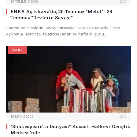
14 TEMMUZ 2026
0
ENKA Açıkhava’da; 20 Temmuz “Metot”- 24
Temmuz “Devlerin Savaşı”
“Metot” ve “Devlerin Savaşı” sırasıyla ENKA Açıkhava’da. ENKA
Açıkhava Tiyatrosu, tiyatroseverleri bu hafta iki güçlü…
SAHNE
18 MAYIS 2026
0
“Shakespeare’in Dünyası” Kocaeli Halkevi Gençlik
Merkezi’nde…