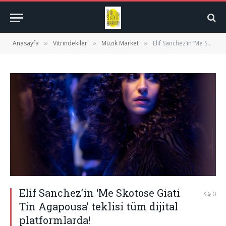
Anasayfa
Vitrindekiler
Müzik Market
Elif Sanchez’in ‘Me Skotose Giati Tin Agapousa’ teklisi tüm dijital platformlarda!
»
»
»
Elif Sanchez’in ‘Me Skotose Giati
0
Tin Agapousa’ teklisi tüm dijital
platformlarda!