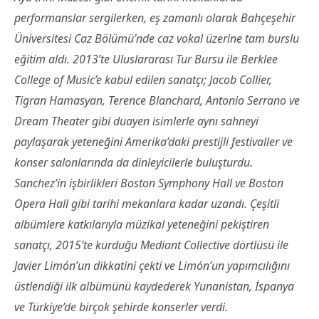
performanslar sergilerken, eş zamanlı olarak Bahçeşehir
Üniversitesi Caz Bölümü’nde caz vokal üzerine tam burslu
eğitim aldı. 2013’te Uluslararası Tur Bursu ile Berklee
College of Music’e kabul edilen sanatçı; Jacob Collier,
Tigran Hamasyan, Terence Blanchard, Antonio Serrano ve
Dream Theater gibi duayen isimlerle aynı sahneyi
paylaşarak yeteneğini Amerika’daki prestijli festivaller ve
konser salonlarında da dinleyicilerle buluşturdu.
Sanchez’in işbirlikleri Boston Symphony Hall ve Boston
Opera Hall gibi tarihi mekanlara kadar uzandı. Çeşitli
albümlere katkılarıyla müzikal yeteneğini pekiştiren
sanatçı, 2015’te kurduğu Mediant Collective dörtlüsü ile
Javier Limón’un dikkatini çekti ve Limón’un yapımcılığını
üstlendiği ilk albümünü kaydederek Yunanistan, İspanya
ve Türkiye’de birçok şehirde konserler verdi.