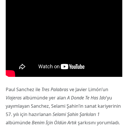
Paul Sanchez ile
Tres Palabras
ve Javier Limón’un
Viajeras
albümünde yer alan
A Donde Te Has Ido
’yu
yayımlayan Sanchez, Selami Şahin’in sanat kariyerinin
57. yılı için hazırlanan
Selami Şahin Şarkıları 1
albümünde
Benim İçin Öldün Artık
şarkısını yorumladı.