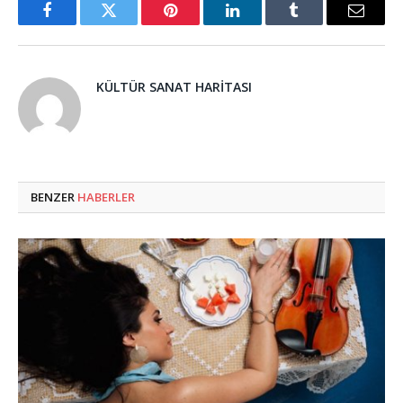
Facebook
Twitter
Pinterest
LinkedIn
Tumblr
Email
KÜLTÜR SANAT HARITASI
BENZER
HABERLER