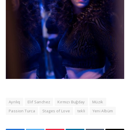
Ayrılıq
Elif Sanchez
Kırmızı Buğday
Müzik
Passion Turca
Stages of Love
tekli
Yeni Albüm