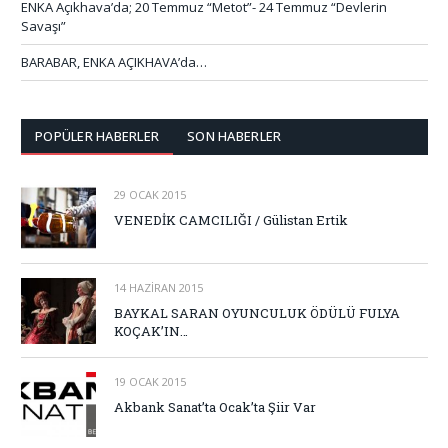
ENKA Açıkhava’da; 20 Temmuz “Metot”- 24 Temmuz “Devlerin
Savaşı”
BARABAR, ENKA AÇIKHAVA’da…
POPÜLER HABERLER
SON HABERLER
29 OCAK 2015
VENEDİK CAMCILIĞI / Gülistan Ertik
14 HAZIRAN 2015
BAYKAL SARAN OYUNCULUK ÖDÜLÜ FULYA
KOÇAK’IN…
19 OCAK 2015
Akbank Sanat’ta Ocak’ta Şiir Var