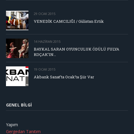
29 OCAK 2015
VENEDİK CAMCILIĞI / Gülistan Ertik
14 HAZIRAN 2015
BAYKAL SARAN OYUNCULUK ÖDÜLÜ FULYA
KOÇAK’IN…
19 OCAK 2015
Akbank Sanat’ta Ocak’ta Şiir Var
GENEL BILGI
Yapım
Gergedan Tanıtım