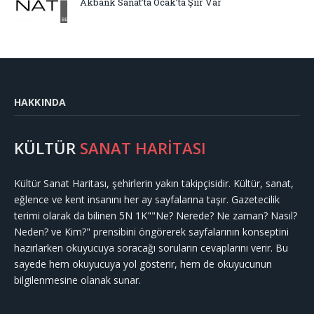
Akbank Sanat’ta Ocak’ta Şiir Var
HAKKINDA
KÜLTÜR
SANAT HARİTASI
Kültür Sanat Haritası, şehirlerin yakın takipçisidir. Kültür, sanat,
eğlence ve kent insanını her ay sayfalarına taşır. Gazetecilik
terimi olarak da bilinen 5N 1K""Ne? Nerede? Ne zaman? Nasıl?
Neden? ve Kim?" prensibini öngörerek sayfalarının konseptini
hazırlarken okuyucuya soracağı soruların cevaplarını verir. Bu
sayede hem okuyucuya yol gösterir, hem de okuyucunun
bilgilenmesine olanak sunar.