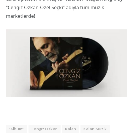
“Cengiz Özkan-Özel Seçki” adıyla tüm müzik
marketlerde!
“Albüm”
Cengiz Özkan
Kalan
Kalan Müzik