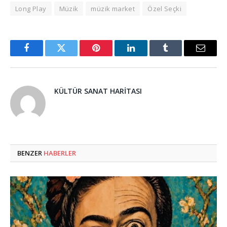
Long Play
Müzik
müzik market
Özel Seçki
Facebook
Twitter
Pinterest
LinkedIn
Tumblr
Email
KÜLTÜR SANAT HARITASI
BENZER
HABERLER