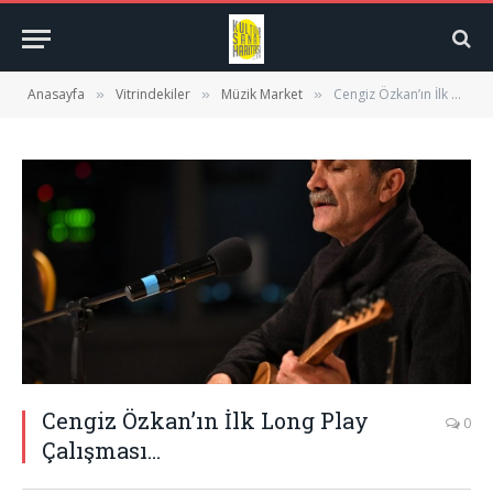
Anasayfa
Vitrindekiler
Müzik Market
Cengiz Özkan’ın İlk Long Play Çalışması…
»
»
»
Cengiz Özkan’ın İlk Long Play
0
Çalışması…