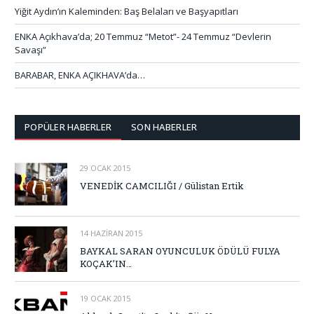
Yiğit Aydın’ın Kaleminden: Baş Belaları ve Başyapıtları
ENKA Açıkhava’da; 20 Temmuz “Metot”- 24 Temmuz “Devlerin
Savaşı”
BARABAR, ENKA AÇIKHAVA’da…
POPÜLER HABERLER
SON HABERLER
29 OCAK 2015
VENEDİK CAMCILIĞI / Gülistan Ertik
14 HAZIRAN 2015
BAYKAL SARAN OYUNCULUK ÖDÜLÜ FULYA
KOÇAK’IN…
19 OCAK 2015