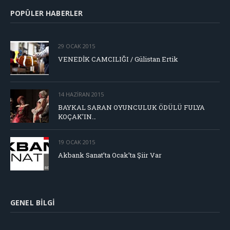
POPÜLER HABERLER
29 OCAK 2015
VENEDİK CAMCILIĞI / Gülistan Ertik
14 HAZIRAN 2015
BAYKAL SARAN OYUNCULUK ÖDÜLÜ FULYA
KOÇAK’IN…
19 OCAK 2015
Akbank Sanat’ta Ocak’ta Şiir Var
GENEL BILGI