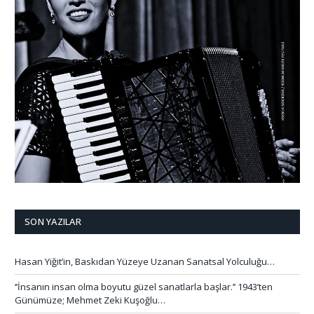
SON YAZILAR
Hasan Yiğit’in, Baskıdan Yüzeye Uzanan Sanatsal Yolculuğu…
‘’İnsanın insan olma boyutu güzel sanatlarla başlar.’’ 1943’ten
Günümüze; Mehmet Zeki Kuşoğlu…