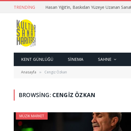
TRENDING
Hasan Yiğit’in, Baskıdan Yüzeye Uzanan Sana
KENT GÜNLÜĞÜ
SINEMA
SAHNE
Anasayfa
Cengiz Özkan
»
BROWSING:
CENGIZ ÖZKAN
MÜZIK MARKET