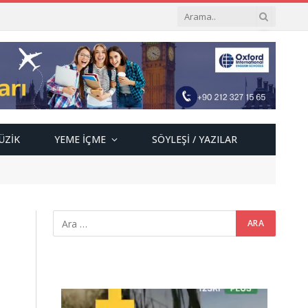
ÜZIK
YEME İÇME
SÖYLEŞI / YAZILAR
Video
oynatıcı