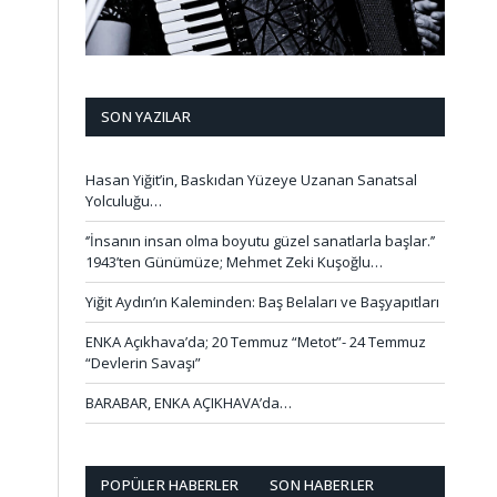
SON YAZILAR
Hasan Yiğit’in, Baskıdan Yüzeye Uzanan Sanatsal
Yolculuğu…
‘’İnsanın insan olma boyutu güzel sanatlarla başlar.’’
1943’ten Günümüze; Mehmet Zeki Kuşoğlu…
Yiğit Aydın’ın Kaleminden: Baş Belaları ve Başyapıtları
ENKA Açıkhava’da; 20 Temmuz “Metot”- 24 Temmuz
“Devlerin Savaşı”
BARABAR, ENKA AÇIKHAVA’da…
POPÜLER HABERLER
SON HABERLER