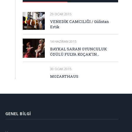
29 OCAK 2015
VENEDİK CAMCILIĞI / Gülistan
Ertik
14 HAZIRAN 2015
BAYKAL SARAN OYUNCULUK
ÖDÜLÜ FULYA KOÇAK’IN…
30 OCAK 2015
MOZARTHAUS
GENEL BILGI