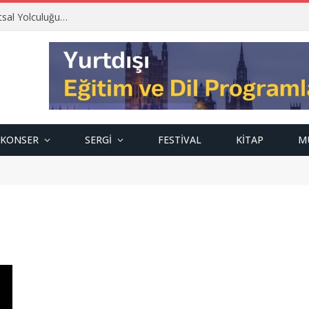
tsal Yolculuğu…
KONSER
SERGI
FESTIVAL
KITAP
M