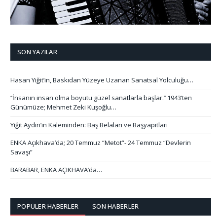
SON YAZILAR
Hasan Yiğit’in, Baskıdan Yüzeye Uzanan Sanatsal Yolculuğu…
‘’İnsanın insan olma boyutu güzel sanatlarla başlar.’’ 1943’ten
Günümüze; Mehmet Zeki Kuşoğlu…
Yiğit Aydın’ın Kaleminden: Baş Belaları ve Başyapıtları
ENKA Açıkhava’da; 20 Temmuz “Metot”- 24 Temmuz “Devlerin
Savaşı”
BARABAR, ENKA AÇIKHAVA’da…
POPÜLER HABERLER
SON HABERLER