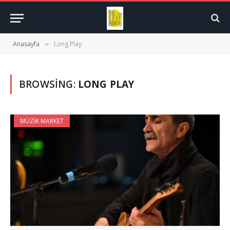
Anasayfa
Long Play
»
BROWSING:
LONG PLAY
MÜZIK MARKET