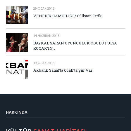
29 OCAK 2015
VENEDİK CAMCILIĞI / Gülistan Ertik
14 HAZIRAN 2015
BAYKAL SARAN OYUNCULUK ÖDÜLÜ FULYA
KOÇAK’IN…
19 OCAK 2015
Akbank Sanat’ta Ocak’ta Şiir Var
HAKKINDA