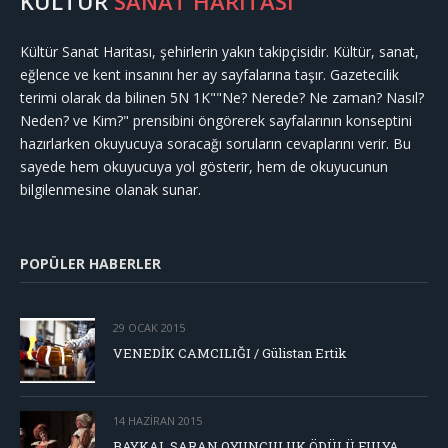
KÜLTÜR
SANAT HARİTASI
Kültür Sanat Haritası, şehirlerin yakın takipçisidir. Kültür, sanat,
eğlence ve kent insanını her ay sayfalarına taşır. Gazetecilik
terimi olarak da bilinen 5N 1K""Ne? Nerede? Ne zaman? Nasıl?
Neden? ve Kim?" prensibini öngörerek sayfalarının konseptini
hazırlarken okuyucuya soracağı soruların cevaplarını verir. Bu
sayede hem okuyucuya yol gösterir, hem de okuyucunun
bilgilenmesine olanak sunar.
POPÜLER HABERLER
29 OCAK 2015
VENEDİK CAMCILIĞI / Gülistan Ertik
14 HAZIRAN 2015
BAYKAL SARAN OYUNCULUK ÖDÜLÜ FULYA