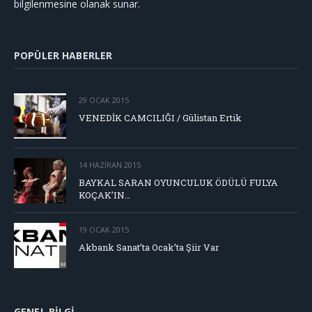
bilgilenmesine olanak sunar.
POPÜLER HABERLER
29 OCAK 2015
VENEDİK CAMCILIĞI / Gülistan Ertik
14 HAZIRAN 2015
BAYKAL SARAN OYUNCULUK ÖDÜLÜ FULYA
KOÇAK’IN…
19 OCAK 2015
Akbank Sanat’ta Ocak’ta Şiir Var
GENEL BILGI