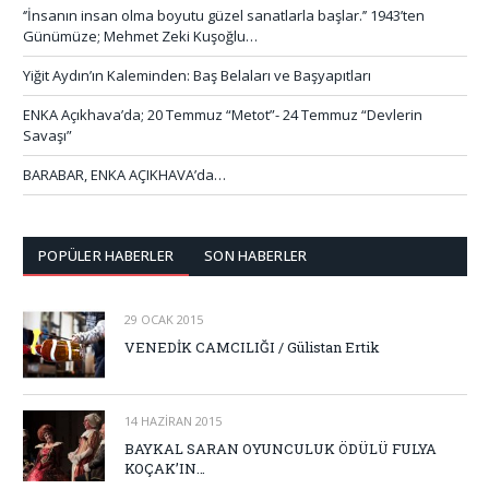
‘’İnsanın insan olma boyutu güzel sanatlarla başlar.’’ 1943’ten
Günümüze; Mehmet Zeki Kuşoğlu…
Yiğit Aydın’ın Kaleminden: Baş Belaları ve Başyapıtları
ENKA Açıkhava’da; 20 Temmuz “Metot”- 24 Temmuz “Devlerin
Savaşı”
BARABAR, ENKA AÇIKHAVA’da…
POPÜLER HABERLER
SON HABERLER
29 OCAK 2015
VENEDİK CAMCILIĞI / Gülistan Ertik
14 HAZIRAN 2015
BAYKAL SARAN OYUNCULUK ÖDÜLÜ FULYA
KOÇAK’IN…