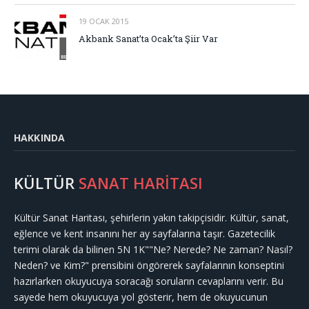
19 OCAK 2015
Akbank Sanat’ta Ocak’ta Şiir Var
HAKKINDA
KÜLTÜR
SANAT HARİTASI
Kültür Sanat Haritası, şehirlerin yakın takipçisidir. Kültür, sanat,
eğlence ve kent insanını her ay sayfalarına taşır. Gazetecilik
terimi olarak da bilinen 5N 1K""Ne? Nerede? Ne zaman? Nasıl?
Neden? ve Kim?" prensibini öngörerek sayfalarının konseptini
hazırlarken okuyucuya soracağı soruların cevaplarını verir. Bu
sayede hem okuyucuya yol gösterir, hem de okuyucunun