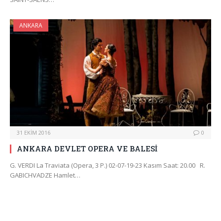
ANKARA
31 EKIM 2016
0
ANKARA DEVLET OPERA VE BALESİ
G. VERDI La Traviata (Opera, 3 P.) 02-07-19-23 Kasım Saat: 20.00 R.
GABICHVADZE Hamlet…