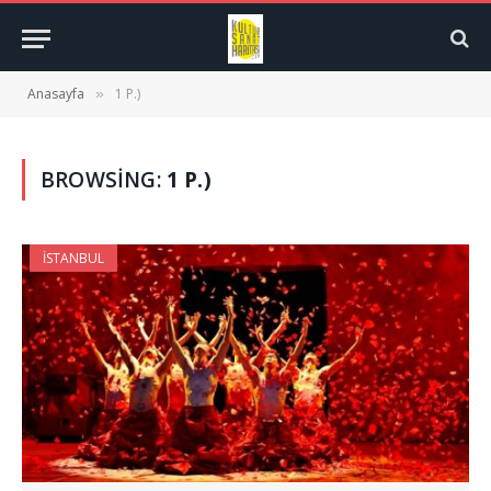
Anasayfa
1 P.)
»
BROWSING:
1 P.)
İSTANBUL