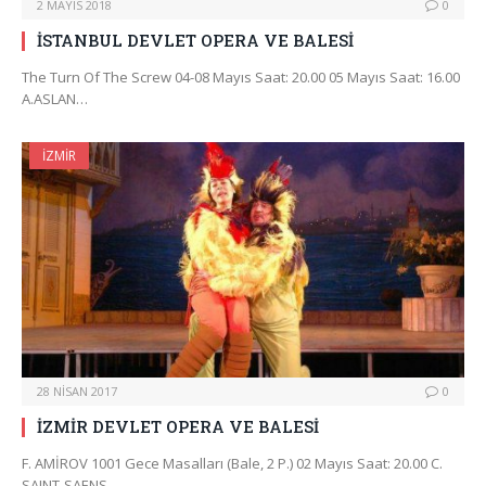
2 MAYIS 2018
0
İSTANBUL DEVLET OPERA VE BALESİ
The Turn Of The Screw 04-08 Mayıs Saat: 20.00 05 Mayıs Saat: 16.00
A.ASLAN…
İZMIR
28 NISAN 2017
0
İZMİR DEVLET OPERA VE BALESİ
F. AMİROV 1001 Gece Masalları (Bale, 2 P.) 02 Mayıs Saat: 20.00 C.
SAINT-SAENS…