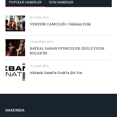
POPÜLER HABERLER
SON HABERLER
29 OCAK 2015
VENEDİK CAMCILIĞI / Gülistan Ertik
14 HAZIRAN 2015
BAYKAL SARAN OYUNCULUK ÖDÜLÜ FULYA
KOÇAK’IN…
19 OCAK 2015
Akbank Sanat’ta Ocak’ta Şiir Var
HAKKINDA