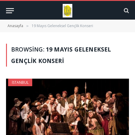
Anasayfa
19 Mayıs Geleneksel Gençlik Konseri
»
BROWSING:
19 MAYIS GELENEKSEL
GENÇLIK KONSERI
İSTANBUL