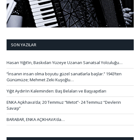
SON YAZILAR
Hasan Yiğit’in, Baskıdan Yüzeye Uzanan Sanatsal Yolculuğu…
‘’İnsanın insan olma boyutu güzel sanatlarla başlar.’’ 1943’ten
Günümüze; Mehmet Zeki Kuşoğlu…
Yiğit Aydın’ın Kaleminden: Baş Belaları ve Başyapıtları
ENKA Açıkhava’da; 20 Temmuz “Metot”- 24 Temmuz “Devlerin
Savaşı”
BARABAR, ENKA AÇIKHAVA’da…