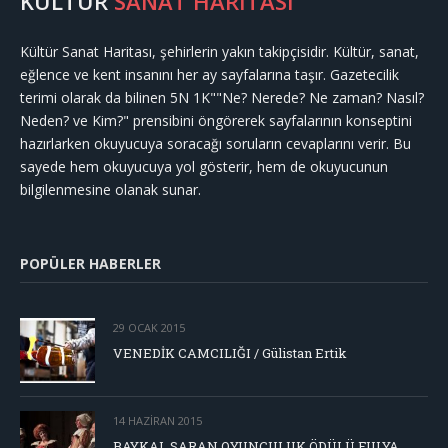
KÜLTÜR
SANAT HARİTASI
Kültür Sanat Haritası, şehirlerin yakın takipçisidir. Kültür, sanat,
eğlence ve kent insanını her ay sayfalarına taşır. Gazetecilik
terimi olarak da bilinen 5N 1K""Ne? Nerede? Ne zaman? Nasıl?
Neden? ve Kim?" prensibini öngörerek sayfalarının konseptini
hazırlarken okuyucuya soracağı soruların cevaplarını verir. Bu
sayede hem okuyucuya yol gösterir, hem de okuyucunun
bilgilenmesine olanak sunar.
POPÜLER HABERLER
29 OCAK 2015
VENEDİK CAMCILIĞI / Gülistan Ertik
14 HAZIRAN 2015
BAYKAL SARAN OYUNCULUK ÖDÜLÜ FULYA