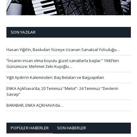
SON YAZILAR
Hasan Yiğit’in, Baskıdan Yüzeye Uzanan Sanatsal Yolculuğu…
‘’İnsanın insan olma boyutu güzel sanatlarla başlar.’’ 1943’ten
Günümüze; Mehmet Zeki Kuşoğlu…
Yiğit Aydın’ın Kaleminden: Baş Belaları ve Başyapıtları
ENKA Açıkhava’da; 20 Temmuz “Metot”- 24 Temmuz “Devlerin
Savaşı”
BARABAR, ENKA AÇIKHAVA’da…
POPÜLER HABERLER
SON HABERLER