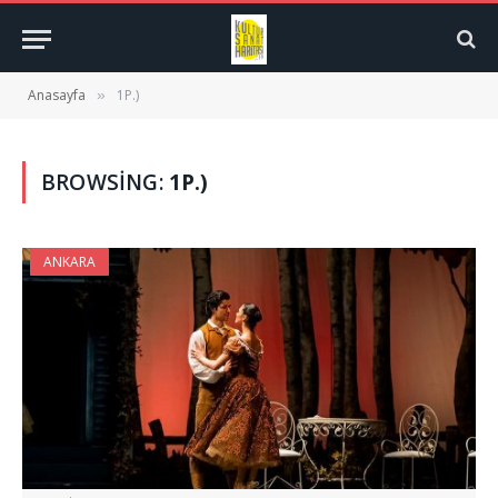
Anasayfa
1P.)
»
BROWSING:
1P.)
ANKARA