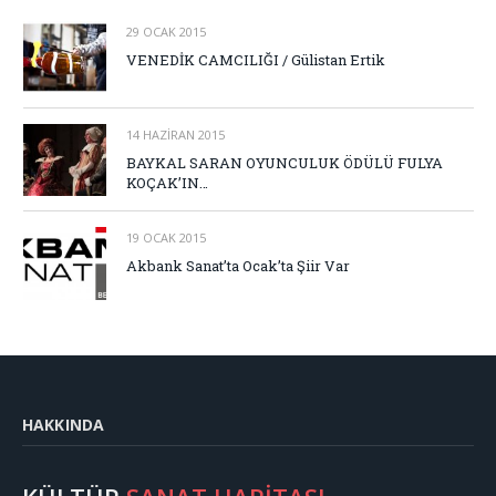
29 OCAK 2015
VENEDİK CAMCILIĞI / Gülistan Ertik
14 HAZIRAN 2015
BAYKAL SARAN OYUNCULUK ÖDÜLÜ FULYA
KOÇAK’IN…
19 OCAK 2015
Akbank Sanat’ta Ocak’ta Şiir Var
HAKKINDA