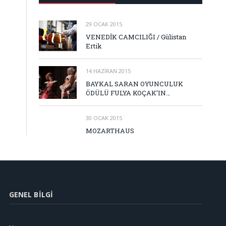
29 OCAK 2015
VENEDİK CAMCILIĞI / Gülistan
Ertik
14 HAZIRAN 2015
BAYKAL SARAN OYUNCULUK
ÖDÜLÜ FULYA KOÇAK’IN…
30 OCAK 2015
MOZARTHAUS
GENEL BILGI