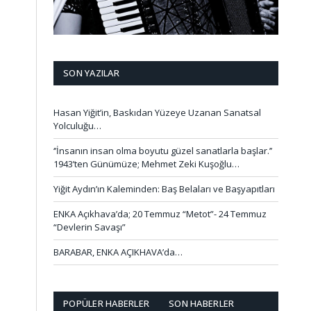
SON YAZILAR
Hasan Yiğit’in, Baskıdan Yüzeye Uzanan Sanatsal
Yolculuğu…
‘’İnsanın insan olma boyutu güzel sanatlarla başlar.’’
1943’ten Günümüze; Mehmet Zeki Kuşoğlu…
Yiğit Aydın’ın Kaleminden: Baş Belaları ve Başyapıtları
ENKA Açıkhava’da; 20 Temmuz “Metot”- 24 Temmuz
“Devlerin Savaşı”
BARABAR, ENKA AÇIKHAVA’da…
POPÜLER HABERLER
SON HABERLER