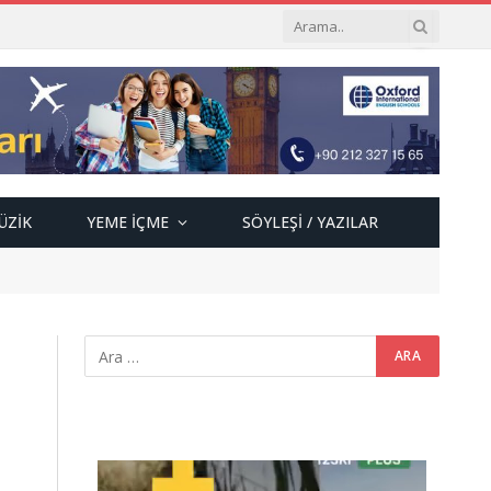
ÜZIK
YEME İÇME
SÖYLEŞI / YAZILAR
Video
oynatıcı