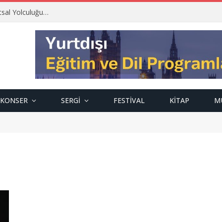
tsal Yolculuğu…
KONSER
SERGI
FESTIVAL
KITAP
M