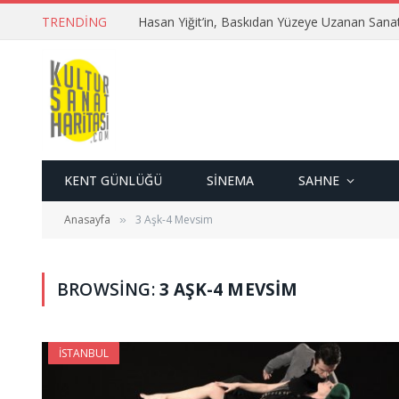
TRENDING
Hasan Yiğit’in, Baskıdan Yüzeye Uzanan Sana
KENT GÜNLÜĞÜ
SINEMA
SAHNE
Anasayfa
3 Aşk-4 Mevsim
»
BROWSING:
3 AŞK-4 MEVSIM
İSTANBUL