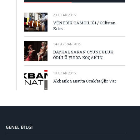
29 OCAK 2015
VENEDİK CAMCILIĞI / Gülistan
Ertik
14 HAZIRAN 2015
BAYKAL SARAN OYUNCULUK
ÖDÜLÜ FULYA KOÇAK’IN…
19 OCAK 2015
Akbank Sanat’ta Ocak’ta Şiir Var
GENEL BILGI