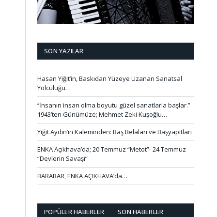
SON YAZILAR
Hasan Yiğit’in, Baskıdan Yüzeye Uzanan Sanatsal
Yolculuğu…
‘’İnsanın insan olma boyutu güzel sanatlarla başlar.’’
1943’ten Günümüze; Mehmet Zeki Kuşoğlu…
Yiğit Aydın’ın Kaleminden: Baş Belaları ve Başyapıtları
ENKA Açıkhava’da; 20 Temmuz “Metot”- 24 Temmuz
“Devlerin Savaşı”
BARABAR, ENKA AÇIKHAVA’da…
POPÜLER HABERLER
SON HABERLER