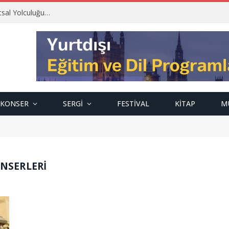
tsal Yolculuğu…
KONSER
SERGI
FESTIVAL
KITAP
M
ONSERLERI