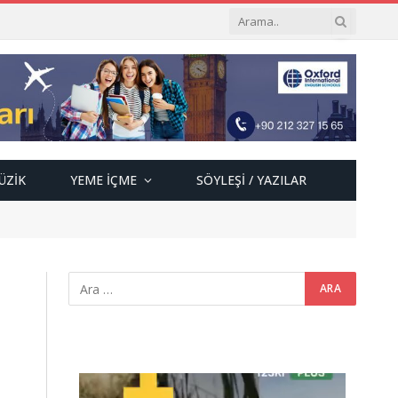
ÜZIK
YEME İÇME
SÖYLEŞI / YAZILAR
Video
oynatıcı