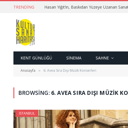
TRENDING
Hasan Yiğit’in, Baskıdan Yüzeye Uzanan Sana
KENT GÜNLÜĞÜ
SINEMA
SAHNE
Anasayfa
6. Avea Sıra Dışı Müzik Konserleri
»
BROWSING:
6. AVEA SIRA DIŞI MÜZIK K
İSTANBUL