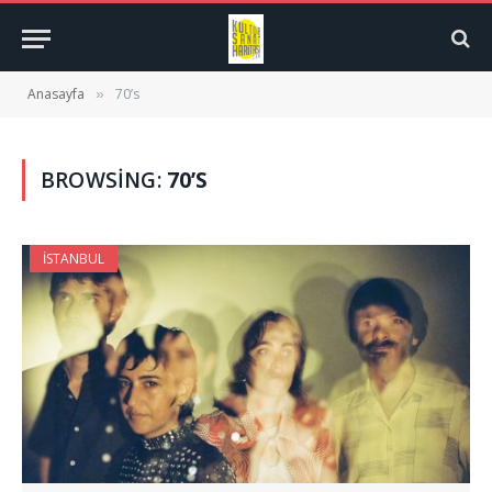
Anasayfa
70’s
»
BROWSING:
70’S
İSTANBUL