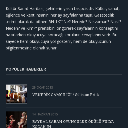
Kültür Sanat Haritası, şehirlerin yakın takipçisidir. Kültür, sanat,
eğlence ve kent insanını her ay sayfalarına taşır. Gazetecilik
terimi olarak da bilinen 5N 1K""Ne? Nerede? Ne zaman? Nasıl?
Neden? ve Kim?" prensibini öngörerek sayfalarının konseptini
hazırlarken okuyucuya soracağı soruların cevaplarını verir. Bu
sayede hem okuyucuya yol gösterir, hem de okuyucunun
bilgilenmesine olanak sunar.
POPÜLER HABERLER
29 OCAK 2015
VENEDİK CAMCILIĞI / Gülistan Ertik
14 HAZIRAN 2015
BAYKAL SARAN OYUNCULUK ÖDÜLÜ FULYA
KOÇAK’IN…