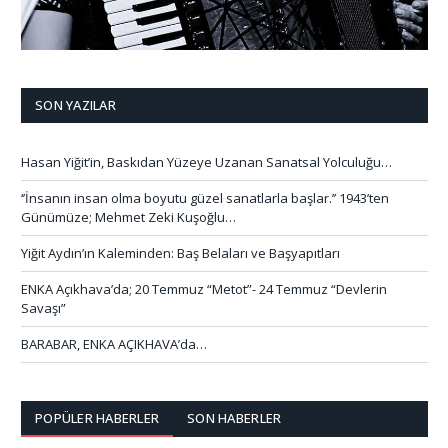
SON YAZILAR
Hasan Yiğit’in, Baskıdan Yüzeye Uzanan Sanatsal Yolculuğu…
‘’İnsanın insan olma boyutu güzel sanatlarla başlar.’’ 1943’ten
Günümüze; Mehmet Zeki Kuşoğlu…
Yiğit Aydın’ın Kaleminden: Baş Belaları ve Başyapıtları
ENKA Açıkhava’da; 20 Temmuz “Metot”- 24 Temmuz “Devlerin
Savaşı”
BARABAR, ENKA AÇIKHAVA’da…
POPÜLER HABERLER
SON HABERLER