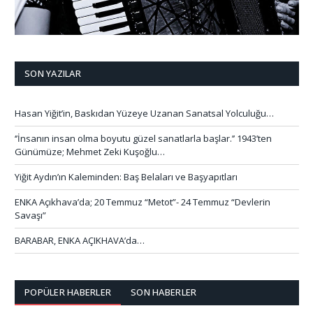
SON YAZILAR
Hasan Yiğit’in, Baskıdan Yüzeye Uzanan Sanatsal Yolculuğu…
‘’İnsanın insan olma boyutu güzel sanatlarla başlar.’’ 1943’ten
Günümüze; Mehmet Zeki Kuşoğlu…
Yiğit Aydın’ın Kaleminden: Baş Belaları ve Başyapıtları
ENKA Açıkhava’da; 20 Temmuz “Metot”- 24 Temmuz “Devlerin
Savaşı”
BARABAR, ENKA AÇIKHAVA’da…
POPÜLER HABERLER
SON HABERLER