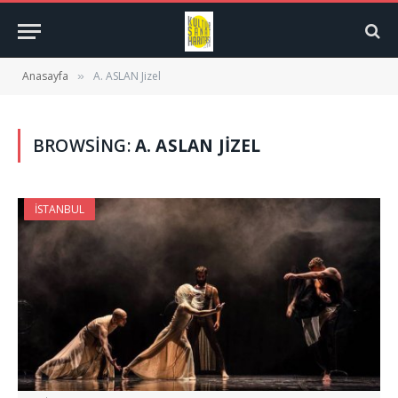
Anasayfa
A. ASLAN Jizel
»
BROWSING:
A. ASLAN JIZEL
İSTANBUL