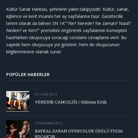
Kültür Sanat Haritası, şehirlerin yakın takipçisidir. Kültür, sanat,
eğlence ve kent insanını her ay sayfalarına taşır. Gazetecilik
terimi olarak da bilinen 5N 1K""Ne? Nerede? Ne zaman? Nasıl?
Neden? ve Kim?" prensibini öngörerek sayfalarının konseptini
hazırlarken okuyucuya soracağı soruların cevaplarını verir. Bu
sayede hem okuyucuya yol gösterir, hem de okuyucunun
bilgilenmesine olanak sunar.
POPÜLER HABERLER
29 OCAK 2015
VENEDİK CAMCILIĞI / Gülistan Ertik
14 HAZIRAN 2015
BAYKAL SARAN OYUNCULUK ÖDÜLÜ FULYA
KOÇAK’IN…