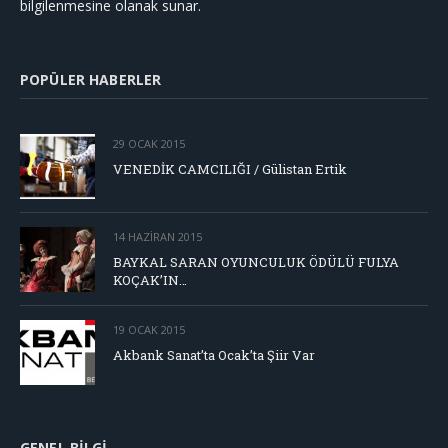
bilgilenmesine olanak sunar.
POPÜLER HABERLER
29 OCAK 2015
VENEDİK CAMCILIĞI / Gülistan Ertik
14 HAZIRAN 2015
BAYKAL SARAN OYUNCULUK ÖDÜLÜ FULYA
KOÇAK’IN…
19 OCAK 2015
Akbank Sanat’ta Ocak’ta Şiir Var
GENEL BILGI