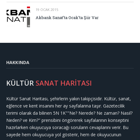
19 OCAK 2015
Akbank Sanat’ta Ocak’ta Şiir Var
HAKKINDA
KÜLTÜR
SANAT HARİTASI
Kültür Sanat Haritası, şehirlerin yakın takipçisidir. Kültür, sanat,
eğlence ve kent insanını her ay sayfalarına taşır. Gazetecilik
terimi olarak da bilinen 5N 1K""Ne? Nerede? Ne zaman? Nasıl?
Neden? ve Kim?" prensibini öngörerek sayfalarının konseptini
hazırlarken okuyucuya soracağı soruların cevaplarını verir. Bu
sayede hem okuyucuya yol gösterir, hem de okuyucunun