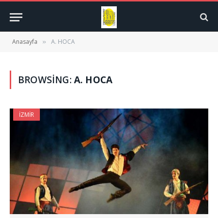
Anasayfa
A. HOCA
»
BROWSING:
A. HOCA
İZMIR