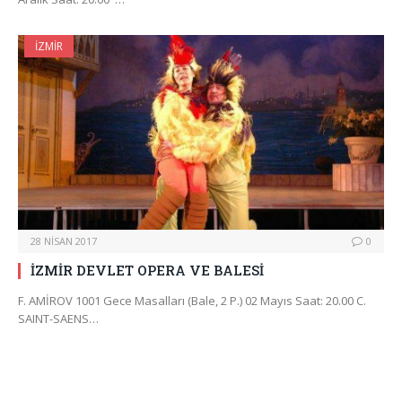
İZMIR
28 NISAN 2017
0
İZMİR DEVLET OPERA VE BALESİ
F. AMİROV 1001 Gece Masalları (Bale, 2 P.) 02 Mayıs Saat: 20.00 C.
SAINT-SAENS…