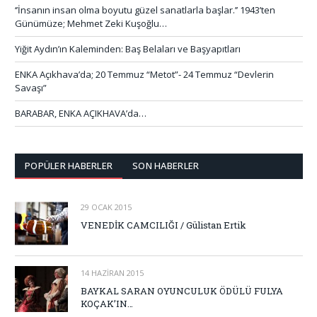
‘’İnsanın insan olma boyutu güzel sanatlarla başlar.’’ 1943’ten
Günümüze; Mehmet Zeki Kuşoğlu…
Yiğit Aydın’ın Kaleminden: Baş Belaları ve Başyapıtları
ENKA Açıkhava’da; 20 Temmuz “Metot”- 24 Temmuz “Devlerin
Savaşı”
BARABAR, ENKA AÇIKHAVA’da…
POPÜLER HABERLER
SON HABERLER
29 OCAK 2015
VENEDİK CAMCILIĞI / Gülistan Ertik
14 HAZIRAN 2015
BAYKAL SARAN OYUNCULUK ÖDÜLÜ FULYA
KOÇAK’IN…