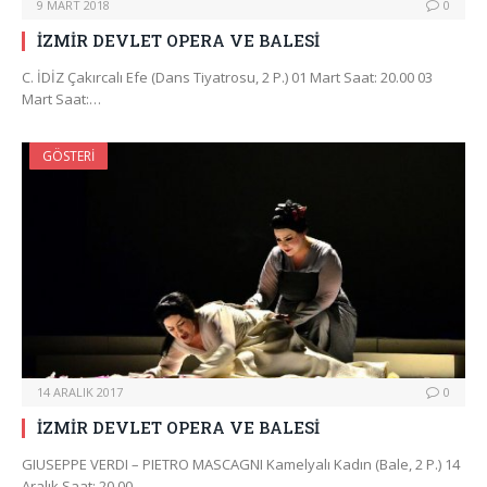
9 MART 2018
0
İZMİR DEVLET OPERA VE BALESİ
C. İDİZ Çakırcalı Efe (Dans Tiyatrosu, 2 P.) 01 Mart Saat: 20.00 03
Mart Saat:…
GÖSTERI
14 ARALIK 2017
0
İZMİR DEVLET OPERA VE BALESİ
GIUSEPPE VERDI – PIETRO MASCAGNI Kamelyalı Kadın (Bale, 2 P.) 14
Aralık Saat: 20.00 …