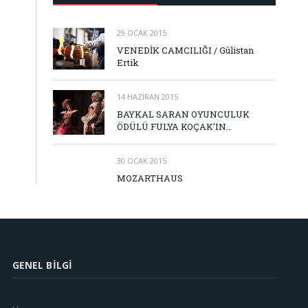
29 OCAK 2015
VENEDİK CAMCILIĞI / Gülistan
Ertik
14 HAZIRAN 2015
BAYKAL SARAN OYUNCULUK
ÖDÜLÜ FULYA KOÇAK’IN…
30 OCAK 2015
MOZARTHAUS
GENEL BILGI