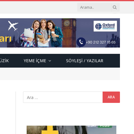
ÜZIK
YEME İÇME
SÖYLEŞI / YAZILAR
Video
oynatıcı