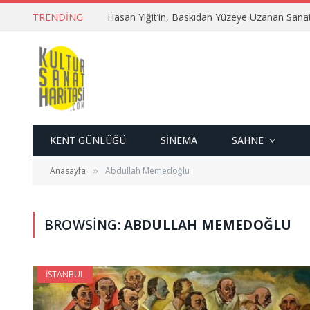
TRENDING
Hasan Yiğit’in, Baskıdan Yüzeye Uzanan Sana
KENT GÜNLÜĞÜ
SINEMA
SAHNE
Anasayfa
Abdullah Memedoğlu
»
BROWSING:
ABDULLAH MEMEDOĞLU
İSTANBUL