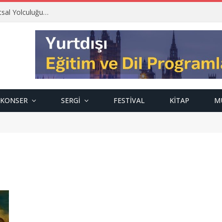
tsal Yolculuğu…
KONSER
SERGI
FESTIVAL
KITAP
M