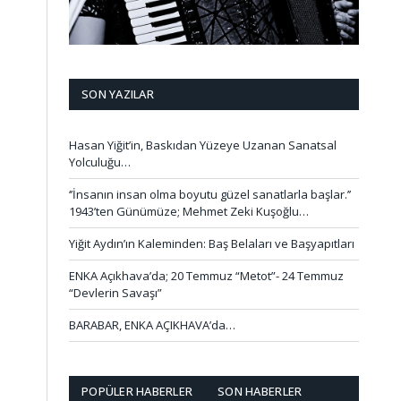
SON YAZILAR
Hasan Yiğit’in, Baskıdan Yüzeye Uzanan Sanatsal
Yolculuğu…
‘’İnsanın insan olma boyutu güzel sanatlarla başlar.’’
1943’ten Günümüze; Mehmet Zeki Kuşoğlu…
Yiğit Aydın’ın Kaleminden: Baş Belaları ve Başyapıtları
ENKA Açıkhava’da; 20 Temmuz “Metot”- 24 Temmuz
“Devlerin Savaşı”
BARABAR, ENKA AÇIKHAVA’da…
POPÜLER HABERLER
SON HABERLER