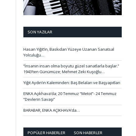
SON YAZILAR
Hasan Yiğit’in, Baskıdan Yüzeye Uzanan Sanatsal
Yolculuğu…
‘’İnsanın insan olma boyutu güzel sanatlarla başlar.’’
1943’ten Günümüze; Mehmet Zeki Kuşoğlu…
Yiğit Aydın’ın Kaleminden: Baş Belaları ve Başyapıtları
ENKA Açıkhava’da; 20 Temmuz “Metot”- 24 Temmuz
“Devlerin Savaşı”
BARABAR, ENKA AÇIKHAVA’da…
POPÜLER HABERLER
SON HABERLER