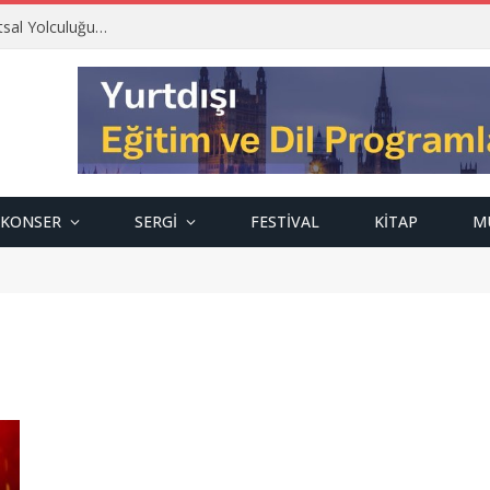
tsal Yolculuğu…
KONSER
SERGI
FESTIVAL
KITAP
M