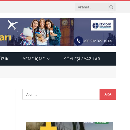
ÜZIK
YEME İÇME
SÖYLEŞI / YAZILAR
Video
oynatıcı