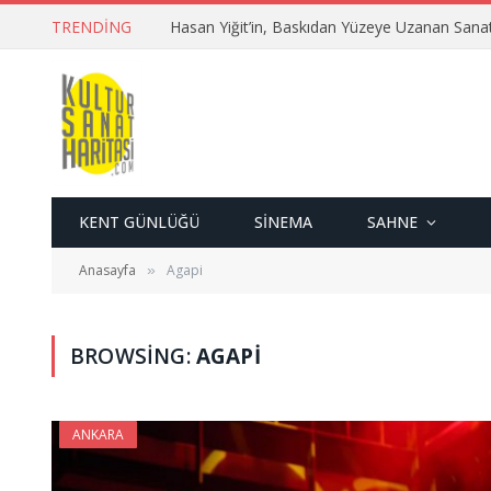
TRENDING
Hasan Yiğit’in, Baskıdan Yüzeye Uzanan Sana
KENT GÜNLÜĞÜ
SINEMA
SAHNE
Anasayfa
Agapi
»
BROWSING:
AGAPI
ANKARA