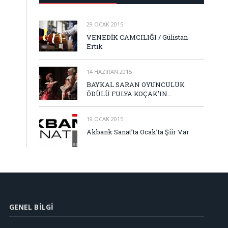
29 OCAK 2015
VENEDİK CAMCILIĞI / Gülistan
Ertik
14 HAZIRAN 2015
BAYKAL SARAN OYUNCULUK
ÖDÜLÜ FULYA KOÇAK’IN…
19 OCAK 2015
Akbank Sanat’ta Ocak’ta Şiir Var
GENEL BILGI