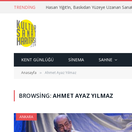
TRENDING
Hasan Yiğit’in, Baskıdan Yüzeye Uzanan Sana
KENT GÜNLÜĞÜ
SINEMA
SAHNE
Anasayfa
Ahmet Ayaz Yılmaz
»
BROWSING:
AHMET AYAZ YILMAZ
ANKARA