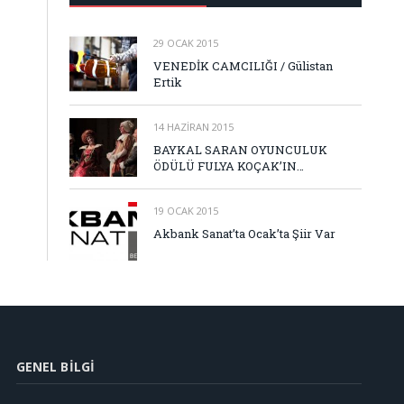
29 OCAK 2015
VENEDİK CAMCILIĞI / Gülistan
Ertik
14 HAZIRAN 2015
BAYKAL SARAN OYUNCULUK
ÖDÜLÜ FULYA KOÇAK’IN…
19 OCAK 2015
Akbank Sanat’ta Ocak’ta Şiir Var
GENEL BILGI