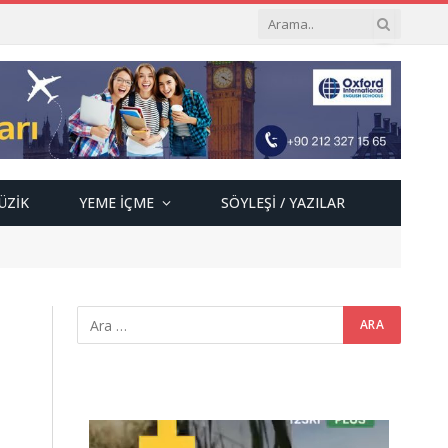
ÜZIK
YEME İÇME
SÖYLEŞI / YAZILAR
Video
oynatıcı