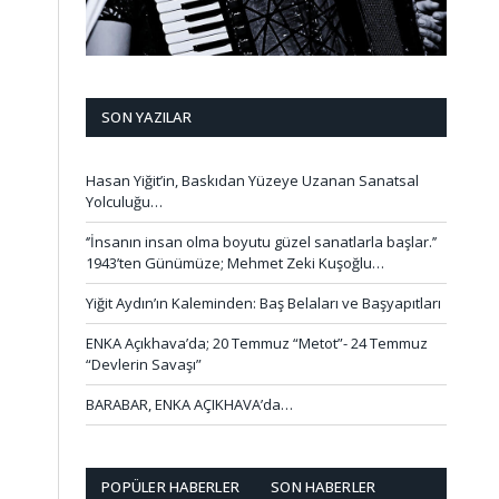
SON YAZILAR
Hasan Yiğit’in, Baskıdan Yüzeye Uzanan Sanatsal
Yolculuğu…
‘’İnsanın insan olma boyutu güzel sanatlarla başlar.’’
1943’ten Günümüze; Mehmet Zeki Kuşoğlu…
Yiğit Aydın’ın Kaleminden: Baş Belaları ve Başyapıtları
ENKA Açıkhava’da; 20 Temmuz “Metot”- 24 Temmuz
“Devlerin Savaşı”
BARABAR, ENKA AÇIKHAVA’da…
POPÜLER HABERLER
SON HABERLER