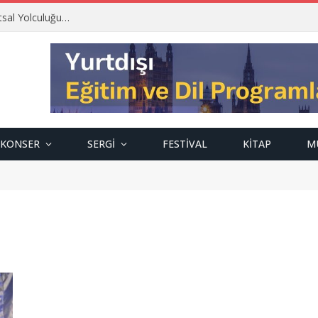
tsal Yolculuğu…
KONSER
SERGI
FESTIVAL
KITAP
M