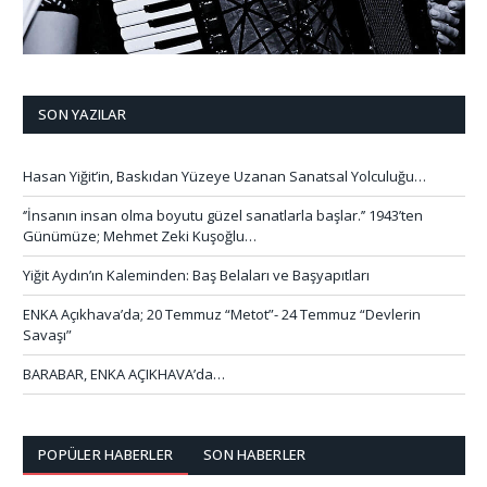
SON YAZILAR
Hasan Yiğit’in, Baskıdan Yüzeye Uzanan Sanatsal Yolculuğu…
‘’İnsanın insan olma boyutu güzel sanatlarla başlar.’’ 1943’ten
Günümüze; Mehmet Zeki Kuşoğlu…
Yiğit Aydın’ın Kaleminden: Baş Belaları ve Başyapıtları
ENKA Açıkhava’da; 20 Temmuz “Metot”- 24 Temmuz “Devlerin
Savaşı”
BARABAR, ENKA AÇIKHAVA’da…
POPÜLER HABERLER
SON HABERLER