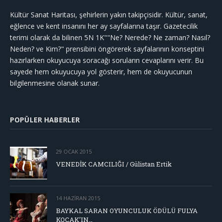
Kültür Sanat Haritası, şehirlerin yakın takipçisidir. Kültür, sanat,
eğlence ve kent insanını her ay sayfalarına taşır. Gazetecilik
terimi olarak da bilinen 5N 1K""Ne? Nerede? Ne zaman? Nasıl?
Neden? ve Kim?" prensibini öngörerek sayfalarının konseptini
hazırlarken okuyucuya soracağı soruların cevaplarını verir. Bu
sayede hem okuyucuya yol gösterir, hem de okuyucunun
bilgilenmesine olanak sunar.
POPÜLER HABERLER
29 OCAK 2015
VENEDİK CAMCILIĞI / Gülistan Ertik
14 HAZIRAN 2015
BAYKAL SARAN OYUNCULUK ÖDÜLÜ FULYA
KOÇAK’IN…