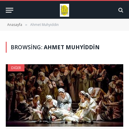
Anasayfa
Ahmet Muhyiddin
»
BROWSING:
AHMET MUHYIDDIN
DIĞER