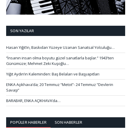
SON YAZILAR
Hasan Yiğit’in, Baskıdan Yüzeye Uzanan Sanatsal Yolculuğu…
‘’İnsanın insan olma boyutu güzel sanatlarla başlar.’’ 1943’ten
Günümüze; Mehmet Zeki Kuşoğlu…
Yiğit Aydın’ın Kaleminden: Baş Belaları ve Başyapıtları
ENKA Açıkhava’da; 20 Temmuz “Metot”- 24 Temmuz “Devlerin
Savaşı”
BARABAR, ENKA AÇIKHAVA’da…
POPÜLER HABERLER
SON HABERLER