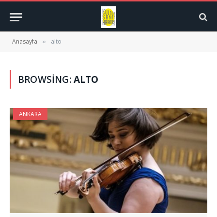
Anasayfa
alto
»
BROWSING:
ALTO
ANKARA