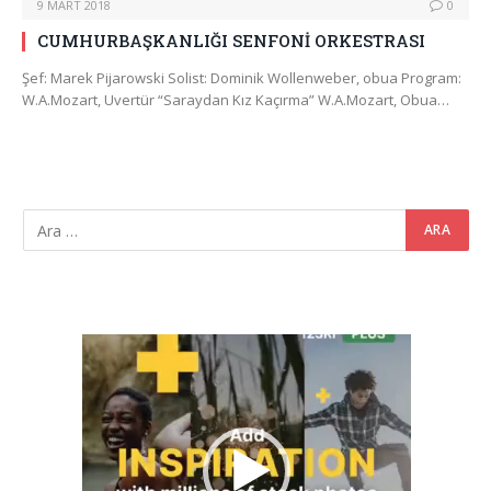
9 MART 2018
0
CUMHURBAŞKANLIĞI SENFONİ ORKESTRASI
Şef: Marek Pijarowski Solist: Dominik Wollenweber, obua Program:
W.A.Mozart, Uvertür “Saraydan Kız Kaçırma” W.A.Mozart, Obua…
Video
oynatıcı