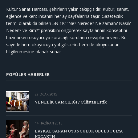
Kültür Sanat Haritası, şehirlerin yakın takipçisidir. Kültür, sanat,
eğlence ve kent insanını her ay sayfalarına taşır. Gazetecilik
terimi olarak da bilinen 5N 1K""Ne? Nerede? Ne zaman? Nasıl?
Neden? ve Kim?" prensibini öngörerek sayfalarının konseptini
hazırlarken okuyucuya soracağı soruların cevaplarını verir. Bu
sayede hem okuyucuya yol gösterir, hem de okuyucunun
bilgilenmesine olanak sunar.
POPÜLER HABERLER
29 OCAK 2015
VENEDİK CAMCILIĞI / Gülistan Ertik
14 HAZIRAN 2015
BAYKAL SARAN OYUNCULUK ÖDÜLÜ FULYA
KOÇAK’IN…