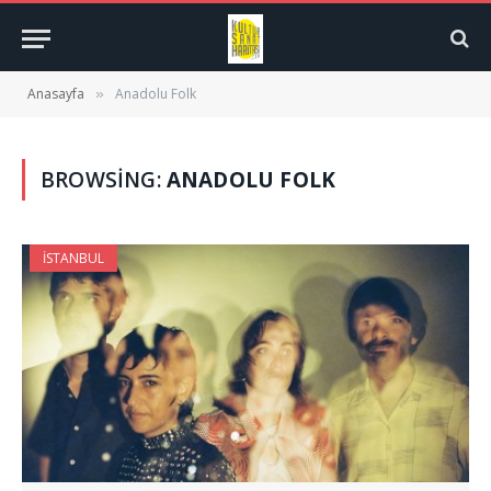
Anasayfa
Anadolu Folk
»
BROWSING:
ANADOLU FOLK
İSTANBUL