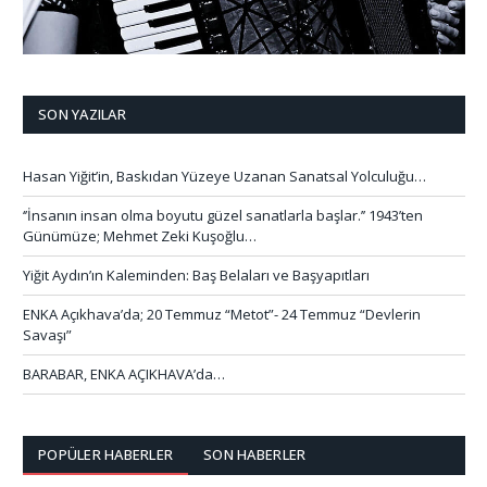
SON YAZILAR
Hasan Yiğit’in, Baskıdan Yüzeye Uzanan Sanatsal Yolculuğu…
‘’İnsanın insan olma boyutu güzel sanatlarla başlar.’’ 1943’ten
Günümüze; Mehmet Zeki Kuşoğlu…
Yiğit Aydın’ın Kaleminden: Baş Belaları ve Başyapıtları
ENKA Açıkhava’da; 20 Temmuz “Metot”- 24 Temmuz “Devlerin
Savaşı”
BARABAR, ENKA AÇIKHAVA’da…
POPÜLER HABERLER
SON HABERLER