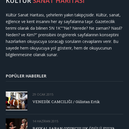
KÜLTÜR
SANAT HARİTASI
Kültür Sanat Haritası, şehirlerin yakın takipçisidir. Kültür, sanat,
eğlence ve kent insanını her ay sayfalarına taşır. Gazetecilik
terimi olarak da bilinen 5N 1K""Ne? Nerede? Ne zaman? Nasıl?
Neden? ve Kim?" prensibini öngörerek sayfalarının konseptini
hazırlarken okuyucuya soracağı soruların cevaplarını verir. Bu
sayede hem okuyucuya yol gösterir, hem de okuyucunun
bilgilenmesine olanak sunar.
POPÜLER HABERLER
29 OCAK 2015
VENEDİK CAMCILIĞI / Gülistan Ertik
14 HAZIRAN 2015
BAYKAL SARAN OYUNCULUK ÖDÜLÜ FULYA