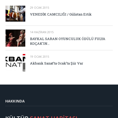
29 OCAK 2015
VENEDİK CAMCILIĞI / Gülistan Ertik
14 HAZIRAN 2015
BAYKAL SARAN OYUNCULUK ÖDÜLÜ FULYA
KOÇAK’IN…
19 OCAK 2015
Akbank Sanat’ta Ocak’ta Şiir Var
HAKKINDA