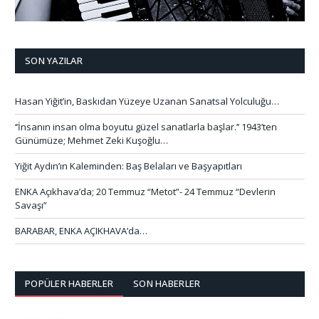
SON YAZILAR
Hasan Yiğit’in, Baskıdan Yüzeye Uzanan Sanatsal Yolculuğu…
‘’İnsanın insan olma boyutu güzel sanatlarla başlar.’’ 1943’ten
Günümüze; Mehmet Zeki Kuşoğlu…
Yiğit Aydın’ın Kaleminden: Baş Belaları ve Başyapıtları
ENKA Açıkhava’da; 20 Temmuz “Metot”- 24 Temmuz “Devlerin
Savaşı”
BARABAR, ENKA AÇIKHAVA’da…
POPÜLER HABERLER
SON HABERLER