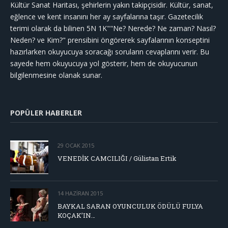
Kültür Sanat Haritası, şehirlerin yakın takipçisidir. Kültür, sanat,
eğlence ve kent insanını her ay sayfalarına taşır. Gazetecilik
terimi olarak da bilinen 5N 1K""Ne? Nerede? Ne zaman? Nasıl?
Neden? ve Kim?" prensibini öngörerek sayfalarının konseptini
hazırlarken okuyucuya soracağı soruların cevaplarını verir. Bu
sayede hem okuyucuya yol gösterir, hem de okuyucunun
bilgilenmesine olanak sunar.
POPÜLER HABERLER
29 OCAK 2015
VENEDİK CAMCILIĞI / Gülistan Ertik
14 HAZIRAN 2015
BAYKAL SARAN OYUNCULUK ÖDÜLÜ FULYA
KOÇAK’IN…