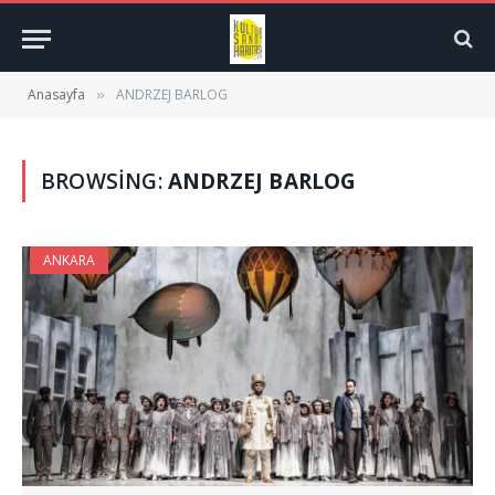
Anasayfa
ANDRZEJ BARLOG
»
BROWSING:
ANDRZEJ BARLOG
ANKARA