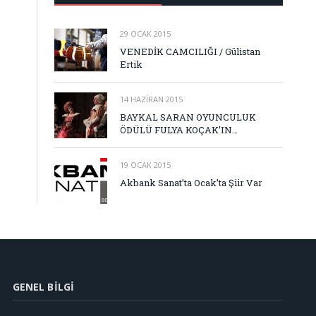
29 OCAK 2015
VENEDİK CAMCILIĞI / Gülistan
Ertik
14 HAZIRAN 2015
BAYKAL SARAN OYUNCULUK
ÖDÜLÜ FULYA KOÇAK’IN…
19 OCAK 2015
Akbank Sanat’ta Ocak’ta Şiir Var
GENEL BILGI