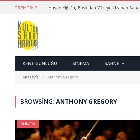
TRENDING
Hasan Yiğit’in, Baskıdan Yüzeye Uzanan Sana
KENT GÜNLÜĞÜ
SINEMA
SAHNE
Anasayfa
Anthony Gregory
»
BROWSING:
ANTHONY GREGORY
ANKARA