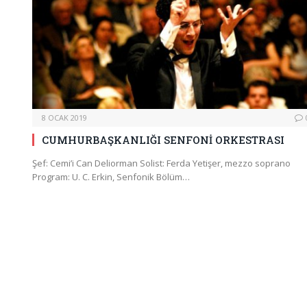
8 OCAK 2019
CUMHURBAŞKANLIĞI SENFONİ ORKESTRASI
Şef: Cemi’i Can Deliorman Solist: Ferda Yetişer, mezzo soprano
Program: U. C. Erkin, Senfonik Bölüm…