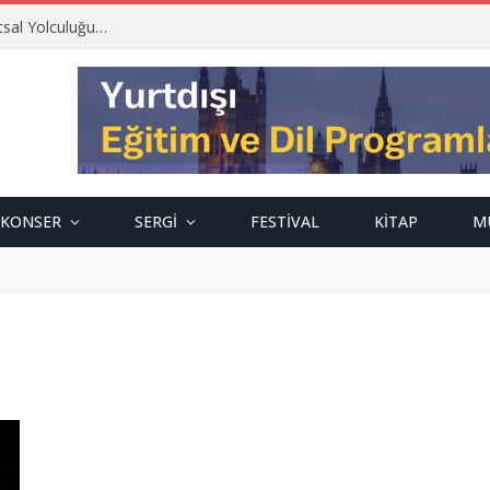
tsal Yolculuğu…
KONSER
SERGI
FESTIVAL
KITAP
M