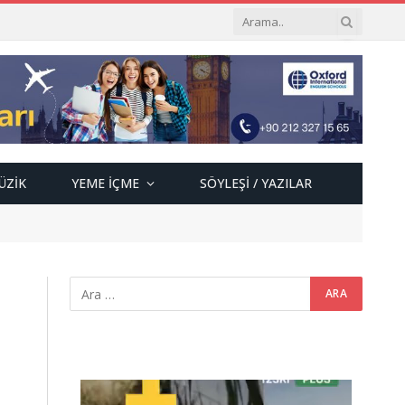
ÜZIK
YEME İÇME
SÖYLEŞI / YAZILAR
Video
oynatıcı