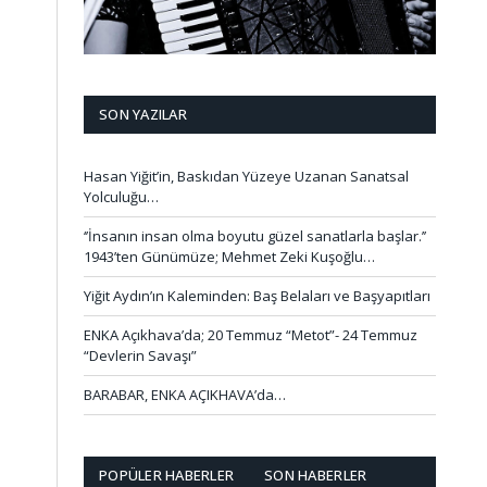
SON YAZILAR
Hasan Yiğit’in, Baskıdan Yüzeye Uzanan Sanatsal
Yolculuğu…
‘’İnsanın insan olma boyutu güzel sanatlarla başlar.’’
1943’ten Günümüze; Mehmet Zeki Kuşoğlu…
Yiğit Aydın’ın Kaleminden: Baş Belaları ve Başyapıtları
ENKA Açıkhava’da; 20 Temmuz “Metot”- 24 Temmuz
“Devlerin Savaşı”
BARABAR, ENKA AÇIKHAVA’da…
POPÜLER HABERLER
SON HABERLER