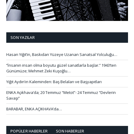
SON YAZILAR
Hasan Yiğit’in, Baskıdan Yüzeye Uzanan Sanatsal Yolculuğu…
‘’İnsanın insan olma boyutu güzel sanatlarla başlar.’’ 1943’ten
Günümüze; Mehmet Zeki Kuşoğlu…
Yiğit Aydın’ın Kaleminden: Baş Belaları ve Başyapıtları
ENKA Açıkhava’da; 20 Temmuz “Metot”- 24 Temmuz “Devlerin
Savaşı”
BARABAR, ENKA AÇIKHAVA’da…
POPÜLER HABERLER
SON HABERLER