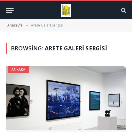
Anasayfa
Arete Galeri Sergisi
»
BROWSING:
ARETE GALERI SERGISI
ANKARA