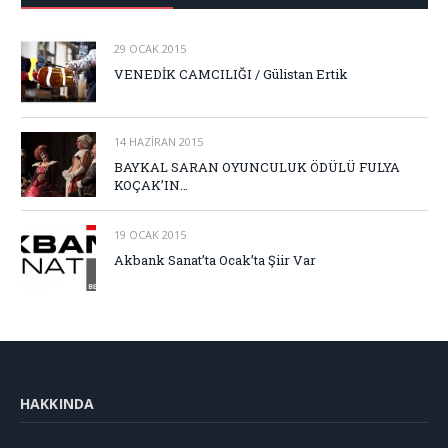
29 OCAK 2015
VENEDİK CAMCILIĞI / Gülistan Ertik
14 HAZIRAN 2015
BAYKAL SARAN OYUNCULUK ÖDÜLÜ FULYA
KOÇAK’IN…
19 OCAK 2015
Akbank Sanat’ta Ocak’ta Şiir Var
HAKKINDA