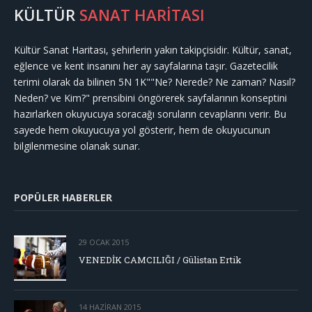
KÜLTÜR
SANAT HARİTASI
Kültür Sanat Haritası, şehirlerin yakın takipçisidir. Kültür, sanat,
eğlence ve kent insanını her ay sayfalarına taşır. Gazetecilik
terimi olarak da bilinen 5N 1K""Ne? Nerede? Ne zaman? Nasıl?
Neden? ve Kim?" prensibini öngörerek sayfalarının konseptini
hazırlarken okuyucuya soracağı soruların cevaplarını verir. Bu
sayede hem okuyucuya yol gösterir, hem de okuyucunun
bilgilenmesine olanak sunar.
POPÜLER HABERLER
29 OCAK 2015
VENEDİK CAMCILIĞI / Gülistan Ertik
14 HAZIRAN 2015